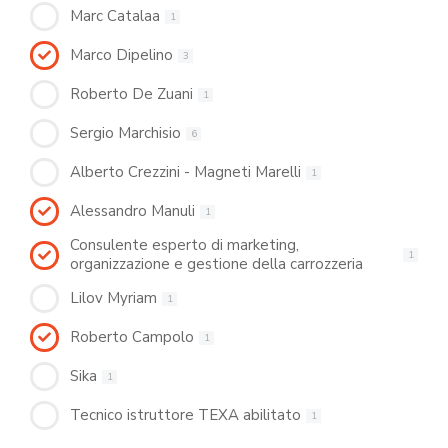
Marc Catalaa
1
Marco Dipelino
3
Roberto De Zuani
1
Sergio Marchisio
6
Alberto Crezzini - Magneti Marelli
1
Alessandro Manuli
1
Consulente esperto di marketing,
1
organizzazione e gestione della carrozzeria
Lilov Myriam
1
Roberto Campolo
1
Sika
1
Tecnico istruttore TEXA abilitato
1