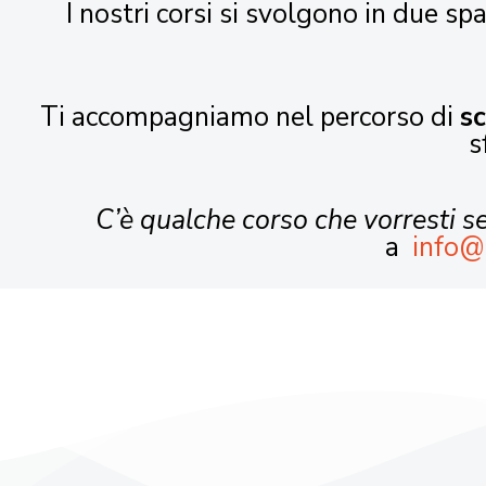
I nostri corsi si svolgono in due spa
Ti accompagniamo nel percorso di
s
s
C’è qualche corso che vorresti 
a
info@