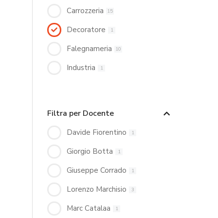
Carrozzeria
15
Decoratore
1
Falegnameria
10
Industria
1
Filtra per Docente
Davide Fiorentino
1
Giorgio Botta
1
Giuseppe Corrado
1
Lorenzo Marchisio
3
Marc Catalaa
1