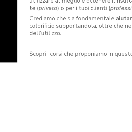
utilizzare al meglio e ottenere il risult
te (
privato
) o per i tuoi clienti (
professi
Crediamo che sia fondamentale
aiuta
colorificio supportandola, oltre che n
dell’utilizzo.
Scopri i corsi che proponiamo in quest