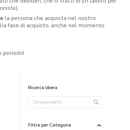
ato che desideri, che si tratti di un lavoro per
onista
).
re
la persona che acquista nel nostro
ella fase di acquisto, anche nel momento
o periodo!
Ricerca libera
Filtra per Categoria