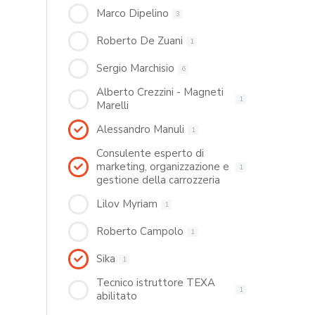
Marco Dipelino
3
Roberto De Zuani
1
Sergio Marchisio
6
Alberto Crezzini - Magneti
1
Marelli
Alessandro Manuli
1
Consulente esperto di
marketing, organizzazione e
1
gestione della carrozzeria
Lilov Myriam
1
Roberto Campolo
1
Sika
1
Tecnico istruttore TEXA
1
abilitato