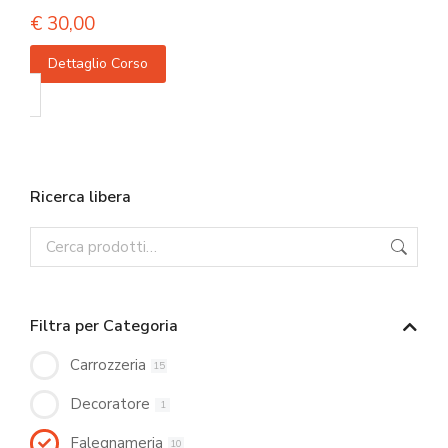
€
30,00
Dettaglio Corso
Ricerca libera
Filtra per Categoria
Carrozzeria
15
Decoratore
1
Falegnameria
10