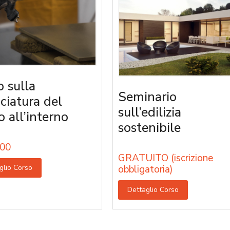
o sulla
Seminario
iciatura del
sull’edilizia
o all’interno
sostenibile
00
GRATUITO (iscrizione
glio Corso
obbligatoria)
Dettaglio Corso