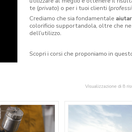
utilizzare al meglio e ottenere il risult
te (
privato
) o per i tuoi clienti (
professi
Crediamo che sia fondamentale
aiuta
colorificio supportandola, oltre che n
dell’utilizzo.
Scopri i corsi che proponiamo in quest
Visualizzazione di 8 ris