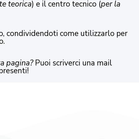
te teorica
) e il centro tecnico (
per la
o, condividendoti come utilizzarlo per
o.
ta pagina?
Puoi scriverci una mail
presenti!