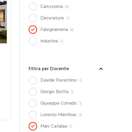
Carrozzeria
15
Decoratore
1
Falegnameria
10
Industria
1
Filtra per Docente
Davide Fiorentino
1
Giorgio Botta
1
Giuseppe Corrado
1
Lorenzo Marchisio
3
Marc Catalaa
1