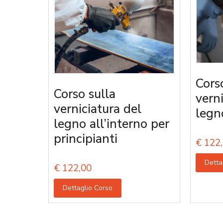
Cors
Corso sulla
vern
verniciatura del
legn
legno all’interno per
principianti
€
122,
Detta
€
122,00
Dettaglio Corso