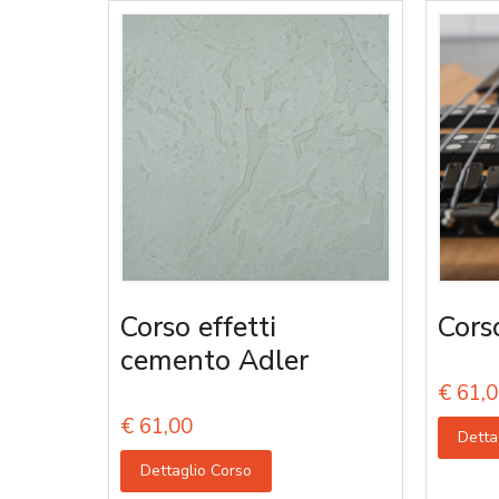
Corso effetti
Cors
cemento Adler
€
61,0
€
61,00
Detta
Dettaglio Corso