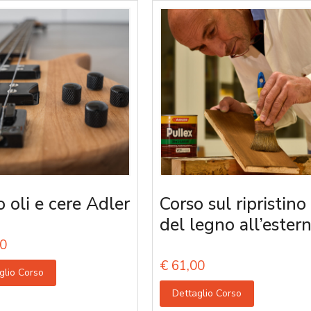
o oli e cere Adler
Corso sul ripristino
del legno all’ester
0
€
61,00
glio Corso
Dettaglio Corso