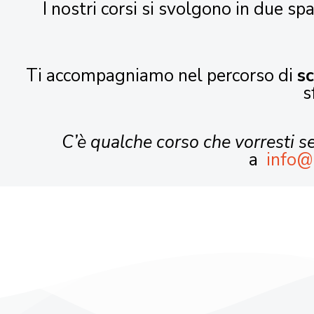
I nostri corsi si svolgono in due spa
Ti accompagniamo nel percorso di
s
s
C’è qualche corso che vorresti 
a
info@