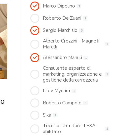
Marco Dipelino
3
Roberto De Zuani
1
Sergio Marchisio
6
Alberto Crezzini - Magneti
1
Marelli
Alessandro Manuli
1
Consulente esperto di
marketing, organizzazione e
1
gestione della carrozzeria
Lilov Myriam
1
no
Roberto Campolo
1
Sika
1
Tecnico istruttore TEXA
1
abilitato