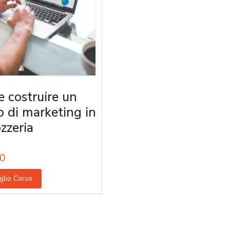
 costruire un
o di marketing in
zzeria
0
glio Corso