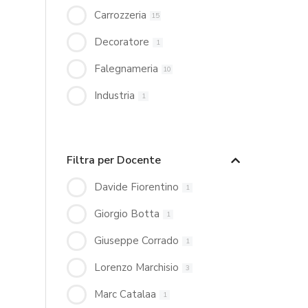
Carrozzeria
15
Decoratore
1
Falegnameria
10
Industria
1
Filtra per Docente
Davide Fiorentino
1
Giorgio Botta
1
Giuseppe Corrado
1
Lorenzo Marchisio
3
Marc Catalaa
1