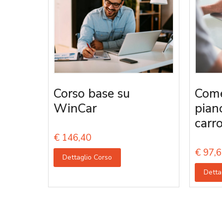
Corso base su
Come
WinCar
pian
carro
€
146,40
€
97,6
Dettaglio Corso
Detta