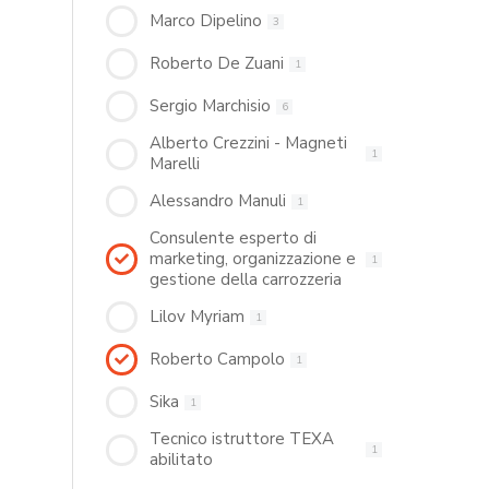
Marco Dipelino
3
Roberto De Zuani
1
Sergio Marchisio
6
Alberto Crezzini - Magneti
1
Marelli
Alessandro Manuli
1
Consulente esperto di
marketing, organizzazione e
1
gestione della carrozzeria
Lilov Myriam
1
Roberto Campolo
1
Sika
1
Tecnico istruttore TEXA
1
abilitato