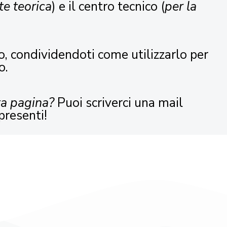
te teorica
) e il centro tecnico (
per la
o, condividendoti come utilizzarlo per
o.
ta pagina?
Puoi scriverci una mail
presenti!