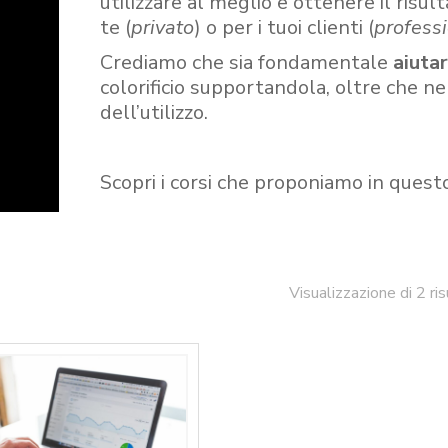
utilizzare al meglio e ottenere il risult
te (
privato
) o per i tuoi clienti (
professi
Crediamo che sia fondamentale
aiuta
colorificio supportandola, oltre che n
dell’utilizzo.
Scopri i corsi che proponiamo in quest
Visualizzazione di 2 ris