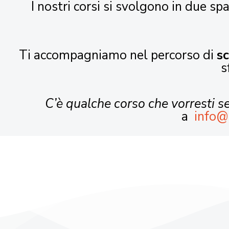
I nostri corsi si svolgono in due spa
Ti accompagniamo nel percorso di
s
s
C’è qualche corso che vorresti 
a
info@