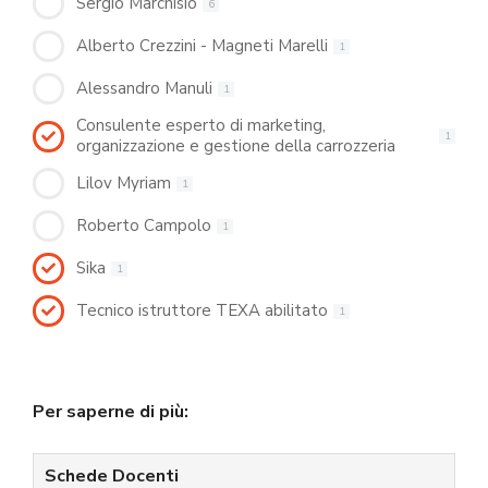
Sergio Marchisio
6
Alberto Crezzini - Magneti Marelli
1
Alessandro Manuli
1
Consulente esperto di marketing,
1
organizzazione e gestione della carrozzeria
Lilov Myriam
1
Roberto Campolo
1
Sika
1
Tecnico istruttore TEXA abilitato
1
Per saperne di più:
Schede Docenti