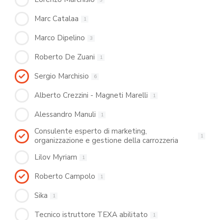
Marc Catalaa
1
Marco Dipelino
3
Roberto De Zuani
1
Sergio Marchisio
6
Alberto Crezzini - Magneti Marelli
1
Alessandro Manuli
1
Consulente esperto di marketing,
1
organizzazione e gestione della carrozzeria
Lilov Myriam
1
Roberto Campolo
1
Sika
1
Tecnico istruttore TEXA abilitato
1