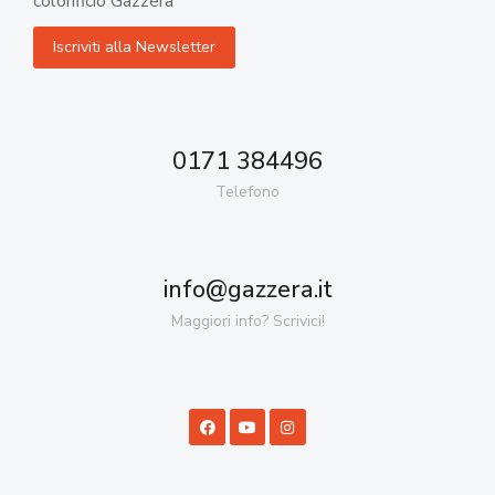
colorificio Gazzera
0171 384496
Telefono
info@gazzera.it
Maggiori info? Scrivici!