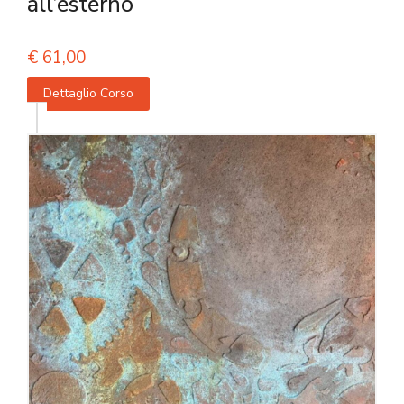
all’esterno
€
61,00
Dettaglio Corso