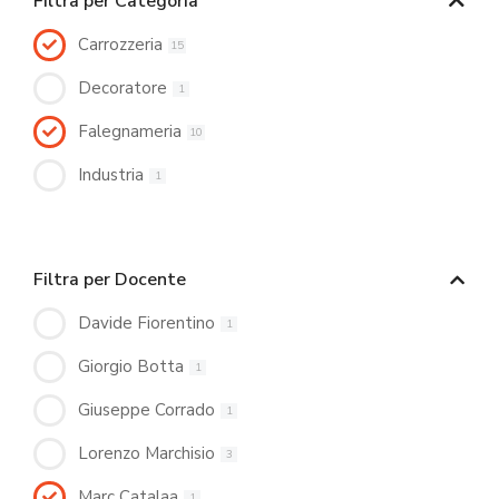
Filtra per Categoria
Carrozzeria
15
Decoratore
1
Falegnameria
10
Industria
1
Filtra per Docente
Davide Fiorentino
1
Giorgio Botta
1
Giuseppe Corrado
1
Lorenzo Marchisio
3
Marc Catalaa
1