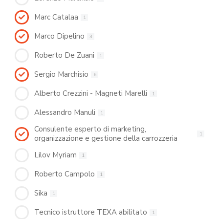
Marc Catalaa
1
Marco Dipelino
3
Roberto De Zuani
1
Sergio Marchisio
6
Alberto Crezzini - Magneti Marelli
1
Alessandro Manuli
1
Consulente esperto di marketing,
1
organizzazione e gestione della carrozzeria
Lilov Myriam
1
Roberto Campolo
1
Sika
1
Tecnico istruttore TEXA abilitato
1