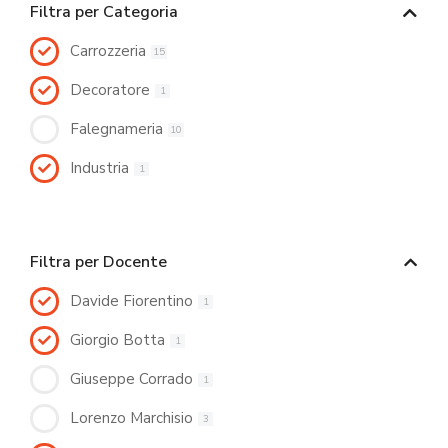
Filtra per Categoria
Carrozzeria
15
Decoratore
1
Falegnameria
10
Industria
1
Filtra per Docente
Davide Fiorentino
1
Giorgio Botta
1
Giuseppe Corrado
1
Lorenzo Marchisio
3