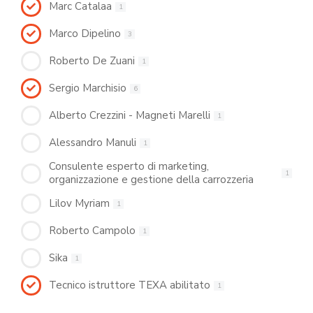
Marc Catalaa
1
Marco Dipelino
3
Roberto De Zuani
1
Sergio Marchisio
6
Alberto Crezzini - Magneti Marelli
1
Alessandro Manuli
1
Consulente esperto di marketing,
1
organizzazione e gestione della carrozzeria
Lilov Myriam
1
Roberto Campolo
1
Sika
1
Tecnico istruttore TEXA abilitato
1