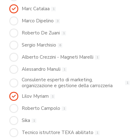
Marc Catalaa
1
Marco Dipelino
3
Roberto De Zuani
1
Sergio Marchisio
6
Alberto Crezzini - Magneti Marelli
1
Alessandro Manuli
1
Consulente esperto di marketing,
1
organizzazione e gestione della carrozzeria
Lilov Myriam
1
Roberto Campolo
1
Sika
1
Tecnico istruttore TEXA abilitato
1