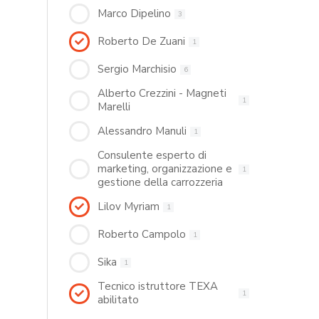
Marco Dipelino
3
Roberto De Zuani
1
Sergio Marchisio
6
Alberto Crezzini - Magneti
1
Marelli
Alessandro Manuli
1
Consulente esperto di
marketing, organizzazione e
1
gestione della carrozzeria
Lilov Myriam
1
Roberto Campolo
1
Sika
1
Tecnico istruttore TEXA
1
abilitato