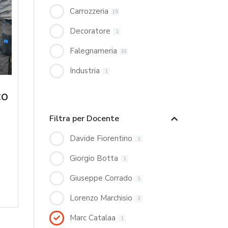
Carrozzeria
15
Decoratore
1
Falegnameria
10
Industria
1
co
Filtra per Docente
Davide Fiorentino
1
Giorgio Botta
1
Giuseppe Corrado
1
Lorenzo Marchisio
3
Marc Catalaa
1