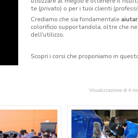
utilizzare al meglio e ottenere il risult
te (
privato
) o per i tuoi clienti (
professi
Crediamo che sia fondamentale
aiuta
colorificio supportandola, oltre che n
dell’utilizzo.
Scopri i corsi che proponiamo in quest
Visualizzazione di 4 ris