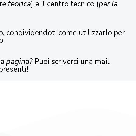
te teorica
) e il centro tecnico (
per la
o, condividendoti come utilizzarlo per
o.
ta pagina?
Puoi scriverci una mail
presenti!