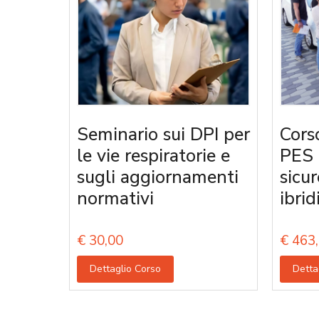
Seminario sui DPI per
Corso
le vie respiratorie e
PES 
sugli aggiornamenti
sicur
normativi
ibrid
€
30,00
€
463,
Dettaglio Corso
Detta