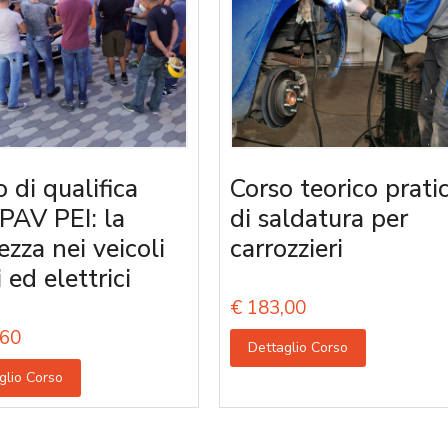
 di qualifica
Corso teorico prati
PAV PEI: la
di saldatura per
ezza nei veicoli
carrozzieri
i ed elettrici
€
183,00
60
Dettaglio Corso
glio Corso