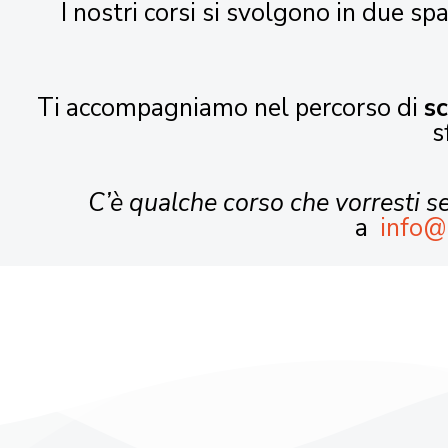
I nostri corsi si svolgono in due spa
Ti accompagniamo nel percorso di
s
s
C’è qualche corso che vorresti 
a
info@