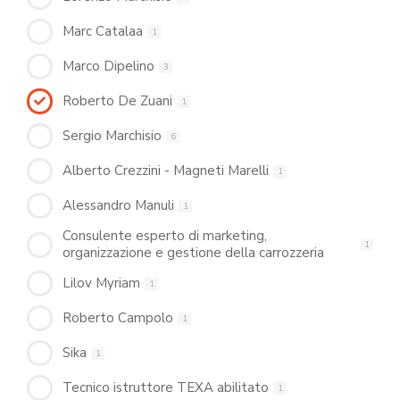
Marc Catalaa
1
Marco Dipelino
3
Roberto De Zuani
1
Sergio Marchisio
6
Alberto Crezzini - Magneti Marelli
1
Alessandro Manuli
1
Consulente esperto di marketing,
1
organizzazione e gestione della carrozzeria
Lilov Myriam
1
Roberto Campolo
1
Sika
1
Tecnico istruttore TEXA abilitato
1