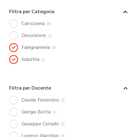
Filtra per Categoria
Carrozzeria
15
Decoratore
1
Falegnameria
10
Industria
1
Filtra per Docente
Davide Fiorentino
1
Giorgio Botta
1
Giuseppe Corrado
1
Lorenzo Marchisio
3