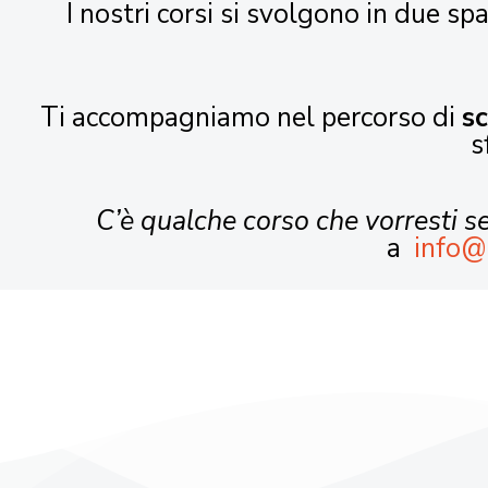
I nostri corsi si svolgono in due spa
Ti accompagniamo nel percorso di
s
s
C’è qualche corso che vorresti 
a
info@