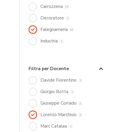
Carrozzeria
15
Decoratore
1
Falegnameria
10
Industria
1
Filtra per Docente
Davide Fiorentino
1
Giorgio Botta
1
Giuseppe Corrado
1
Lorenzo Marchisio
3
Marc Catalaa
1