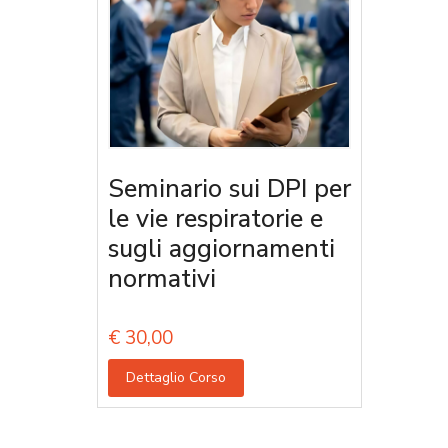
Seminario sui DPI per
le vie respiratorie e
sugli aggiornamenti
normativi
€
30,00
Dettaglio Corso