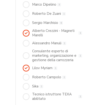
Marco Dipelino
3
Roberto De Zuani
1
Sergio Marchisio
6
Alberto Crezzini - Magneti
1
Marelli
Alessandro Manuli
1
Consulente esperto di
marketing, organizzazione e
1
gestione della carrozzeria
Lilov Myriam
1
Roberto Campolo
1
Sika
1
Tecnico istruttore TEXA
1
abilitato