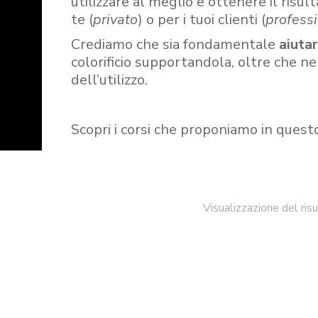
utilizzare al meglio e ottenere il risult
te (
privato
) o per i tuoi clienti (
professi
Crediamo che sia fondamentale
aiuta
colorificio supportandola, oltre che n
dell’utilizzo.
Scopri i corsi che proponiamo in quest
Visualizzazione del ris