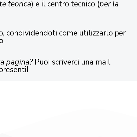
te teorica
) e il centro tecnico (
per la
o, condividendoti come utilizzarlo per
o.
ta pagina?
Puoi scriverci una mail
presenti!