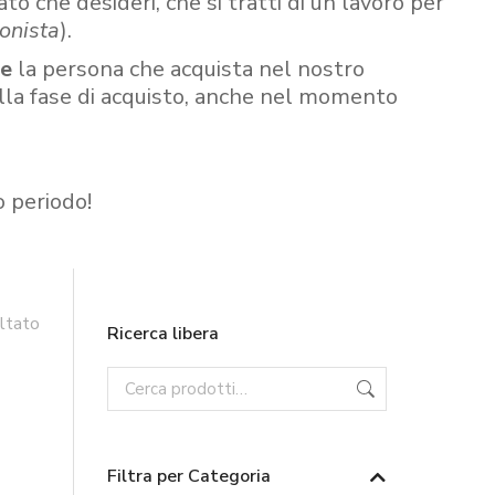
ato che desideri, che si tratti di un lavoro per
onista
).
re
la persona che acquista nel nostro
ella fase di acquisto, anche nel momento
o periodo!
ultato
Ricerca libera
Filtra per Categoria