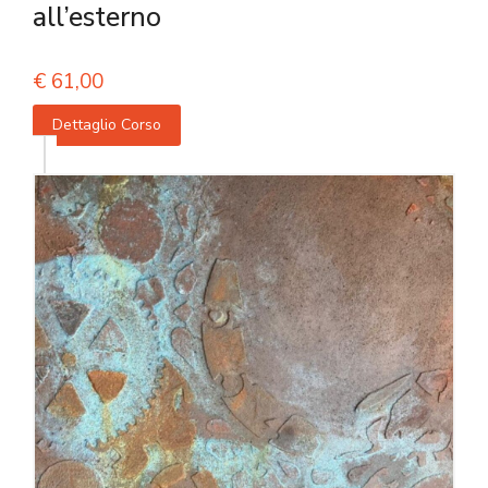
all’esterno
€
61,00
Dettaglio Corso