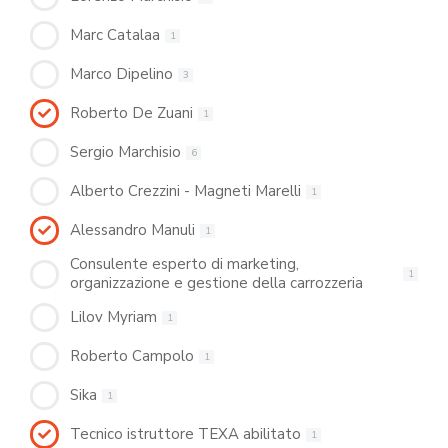
Marc Catalaa
1
Marco Dipelino
3
Roberto De Zuani
1
Sergio Marchisio
6
Alberto Crezzini - Magneti Marelli
1
Alessandro Manuli
1
Consulente esperto di marketing,
1
organizzazione e gestione della carrozzeria
Lilov Myriam
1
Roberto Campolo
1
Sika
1
Tecnico istruttore TEXA abilitato
1