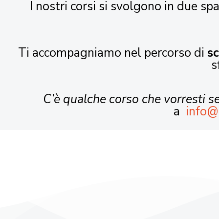
I nostri corsi si svolgono in due spa
Ti accompagniamo nel percorso di
s
s
C’è qualche corso che vorresti 
a
info@