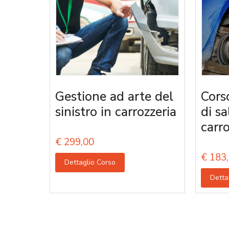
Gestione ad arte del
Cors
sinistro in carrozzeria
di s
carro
€
299,00
€
183,
Dettaglio Corso
Detta