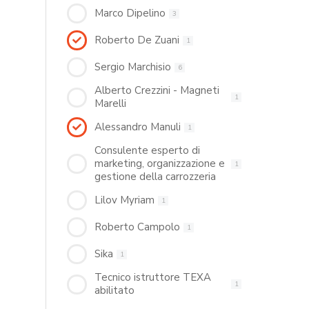
Marco Dipelino
3
Roberto De Zuani
1
Sergio Marchisio
6
Alberto Crezzini - Magneti
1
Marelli
Alessandro Manuli
1
Consulente esperto di
marketing, organizzazione e
1
gestione della carrozzeria
Lilov Myriam
1
Roberto Campolo
1
Sika
1
Tecnico istruttore TEXA
1
abilitato