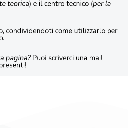
te teorica
) e il centro tecnico (
per la
o, condividendoti come utilizzarlo per
o.
ta pagina?
Puoi scriverci una mail
presenti!