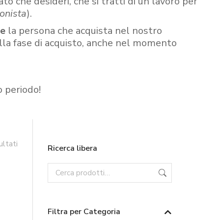
ato che desideri, che si tratti di un lavoro per
onista
).
re
la persona che acquista nel nostro
ella fase di acquisto, anche nel momento
o periodo!
ultati
Ricerca libera
Filtra per Categoria