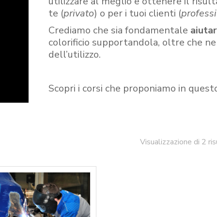
utilizzare al meglio e ottenere il risult
te (
privato
) o per i tuoi clienti (
professi
Crediamo che sia fondamentale
aiuta
colorificio supportandola, oltre che n
dell’utilizzo.
Scopri i corsi che proponiamo in quest
Visualizzazione di 2 ris