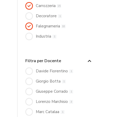
Carrozzeria
15
Decoratore
1
Falegnameria
10
Industria
1
Filtra per Docente
Davide Fiorentino
1
Giorgio Botta
1
Giuseppe Corrado
1
Lorenzo Marchisio
3
Marc Catalaa
1