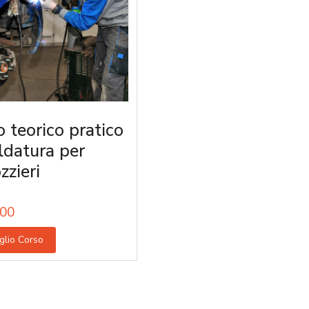
o teorico pratico
aldatura per
zzieri
00
glio Corso