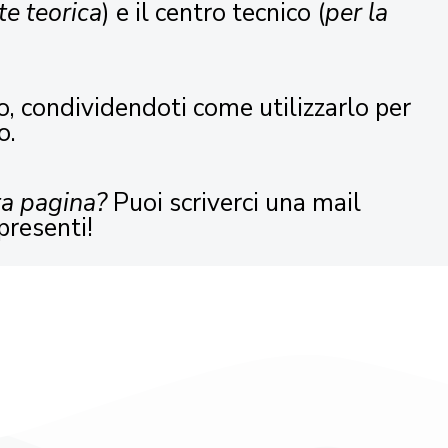
te teorica
) e il centro tecnico (
per la
o, condividendoti come utilizzarlo per
o.
ta pagina?
Puoi scriverci una mail
presenti!