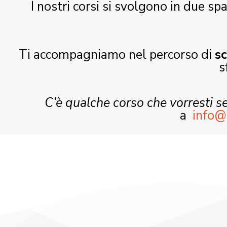
I nostri corsi si svolgono in due spa
Ti accompagniamo nel percorso di
s
s
C’è qualche corso che vorresti 
a
info@