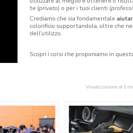
utilizzare al meglio e ottenere il risult
te (
privato
) o per i tuoi clienti (
professi
Crediamo che sia fondamentale
aiuta
colorificio supportandola, oltre che n
dell’utilizzo.
Scopri i corsi che proponiamo in quest
Visualizzazione di 5 ris