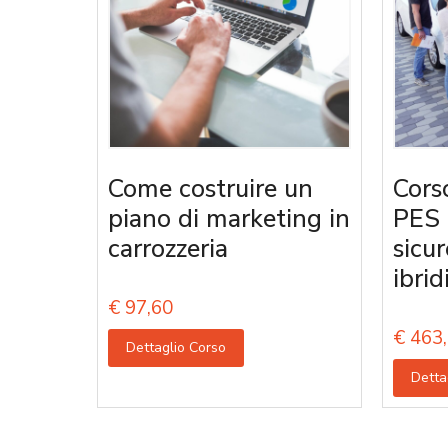
Come costruire un
Corso
piano di marketing in
PES 
carrozzeria
sicur
ibrid
€
97,60
€
463,
Dettaglio Corso
Detta