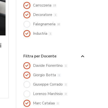
Carrozzeria
15
Decoratore
1
Falegnameria
10
Industria
1
i
Filtra per Docente
Davide Fiorentino
1
Giorgio Botta
1
Giuseppe Corrado
1
Lorenzo Marchisio
3
Marc Catalaa
1