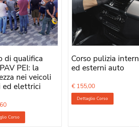
 di qualifica
Corso pulizia intern
PAV PEI: la
ed esterni auto
ezza nei veicoli
i ed elettrici
€
155,00
Dettaglio Corso
60
glio Corso