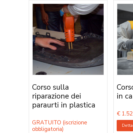
Corso sulla
Cors
riparazione dei
in ca
paraurti in plastica
€
1.52
GRATUITO (iscrizione
Detta
obbligatoria)