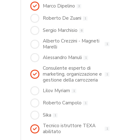
Marco Dipelino
3
Roberto De Zuani
1
Sergio Marchisio
6
Alberto Crezzini - Magneti
1
Marelli
Alessandro Manuli
1
Consulente esperto di
marketing, organizzazione e
1
gestione della carrozzeria
Lilov Myriam
1
Roberto Campolo
1
Sika
1
Tecnico istruttore TEXA
1
abilitato