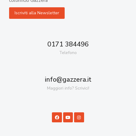
colorificio Gazzera
0171 384496
Telefono
info@gazzera.it
Maggiori info? Scrivici!