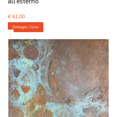
all’esterno
€
61,00
Dettaglio Corso