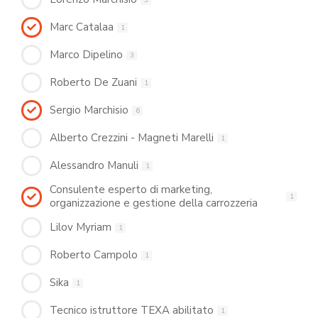
Marc Catalaa
1
Marco Dipelino
3
Roberto De Zuani
1
Sergio Marchisio
6
Alberto Crezzini - Magneti Marelli
1
Alessandro Manuli
1
Consulente esperto di marketing,
1
organizzazione e gestione della carrozzeria
Lilov Myriam
1
Roberto Campolo
1
Sika
1
Tecnico istruttore TEXA abilitato
1