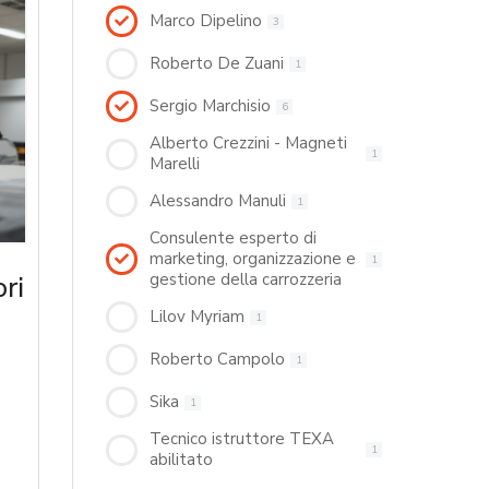
Marco Dipelino
3
Roberto De Zuani
1
Sergio Marchisio
6
Alberto Crezzini - Magneti
1
Marelli
Alessandro Manuli
1
Consulente esperto di
marketing, organizzazione e
1
gestione della carrozzeria
ri
Lilov Myriam
1
Roberto Campolo
1
Sika
1
Tecnico istruttore TEXA
1
abilitato