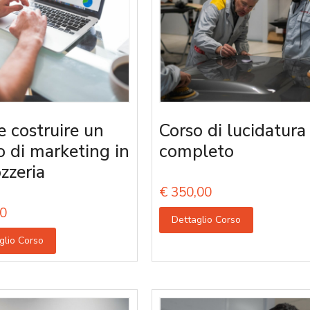
 costruire un
Corso di lucidatura
o di marketing in
completo
zzeria
€
350,00
0
Dettaglio Corso
glio Corso