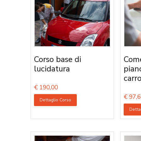
Corso base di
Come
lucidatura
pian
carro
€
190,00
€
97,6
Dettaglio Corso
Detta