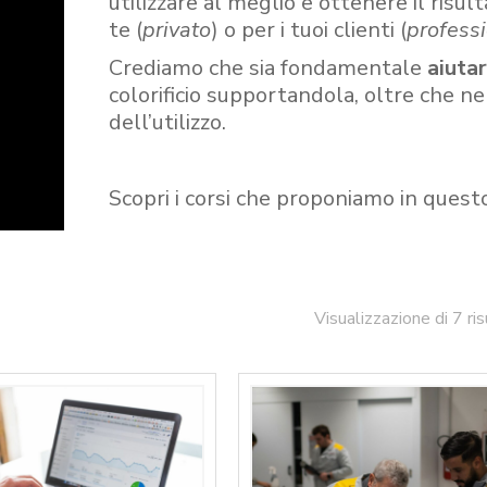
utilizzare al meglio e ottenere il risult
te (
privato
) o per i tuoi clienti (
professi
Crediamo che sia fondamentale
aiuta
colorificio supportandola, oltre che n
dell’utilizzo.
Scopri i corsi che proponiamo in quest
Visualizzazione di 7 ris