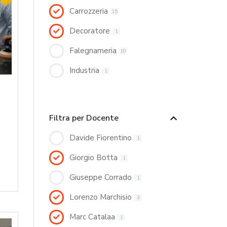
Carrozzeria
15
Decoratore
1
Falegnameria
10
Industria
1
Filtra per Docente
Davide Fiorentino
1
Giorgio Botta
1
Giuseppe Corrado
1
Lorenzo Marchisio
3
Marc Catalaa
1