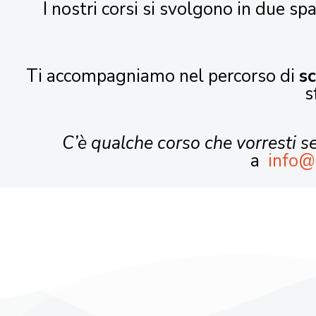
I nostri corsi si svolgono in due spa
Ti accompagniamo nel percorso di
s
s
C’è qualche corso che vorresti 
a
info@