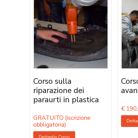
Corso sulla
Cors
riparazione dei
avan
paraurti in plastica
€
190,
GRATUITO (iscrizione
Detta
obbligatoria)
Dettaglio Corso