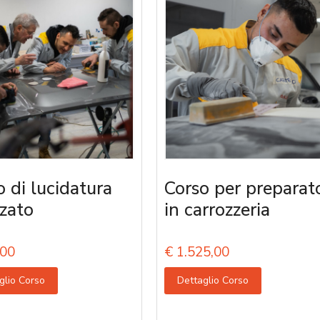
o di lucidatura
Corso per preparato
zato
in carrozzeria
00
€
1.525,00
glio Corso
Dettaglio Corso