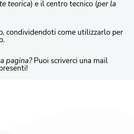
te teorica
) e il centro tecnico (
per la
o, condividendoti come utilizzarlo per
o.
ta pagina?
Puoi scriverci una mail
presenti!