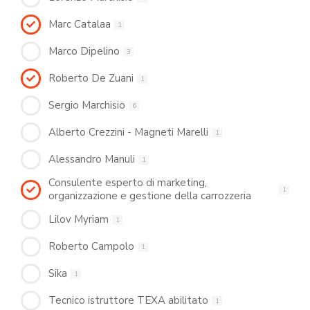
Marc Catalaa
1
Marco Dipelino
3
Roberto De Zuani
1
Sergio Marchisio
6
Alberto Crezzini - Magneti Marelli
1
Alessandro Manuli
1
Consulente esperto di marketing,
1
organizzazione e gestione della carrozzeria
Lilov Myriam
1
Roberto Campolo
1
Sika
1
Tecnico istruttore TEXA abilitato
1