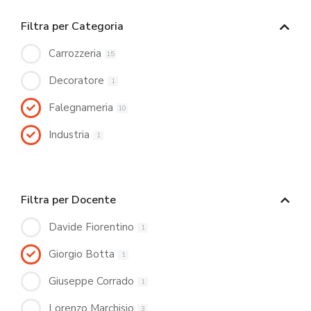
Filtra per Categoria
Carrozzeria
15
Decoratore
1
Falegnameria
10
Industria
1
Filtra per Docente
Davide Fiorentino
1
Giorgio Botta
1
Giuseppe Corrado
1
Lorenzo Marchisio
3