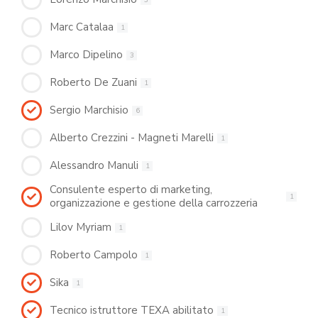
Marc Catalaa
1
Marco Dipelino
3
Roberto De Zuani
1
Sergio Marchisio
6
Alberto Crezzini - Magneti Marelli
1
Alessandro Manuli
1
Consulente esperto di marketing,
1
organizzazione e gestione della carrozzeria
Lilov Myriam
1
Roberto Campolo
1
Sika
1
Tecnico istruttore TEXA abilitato
1