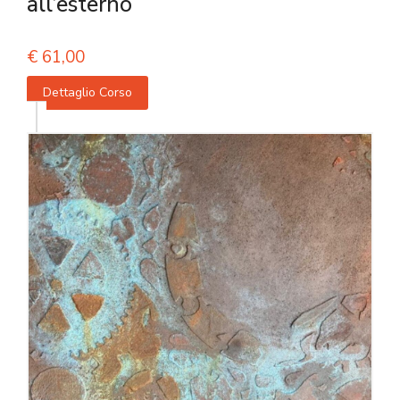
all’esterno
€
61,00
Dettaglio Corso