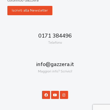
colorificio Gazzera
0171 384496
Telefono
info@gazzera.it
Maggiori info? Scrivici!