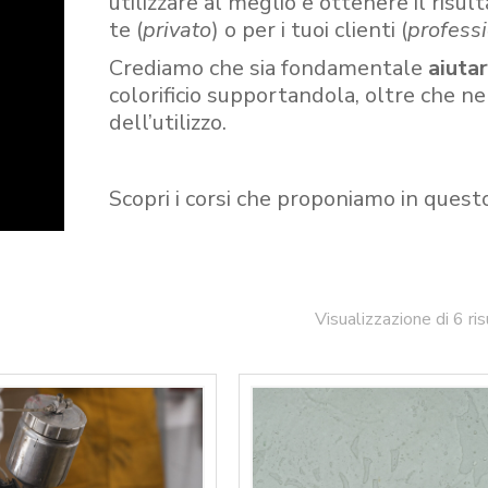
utilizzare al meglio e ottenere il risult
te (
privato
) o per i tuoi clienti (
professi
Crediamo che sia fondamentale
aiuta
colorificio supportandola, oltre che n
dell’utilizzo.
Scopri i corsi che proponiamo in quest
Visualizzazione di 6 ris