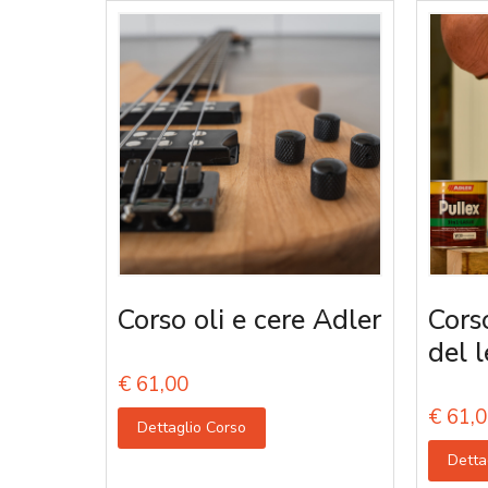
Corso oli e cere Adler
Corso
del 
€
61,00
€
61,0
Dettaglio Corso
Detta