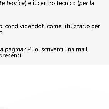
te teorica
) e il centro tecnico (
per la
o, condividendoti come utilizzarlo per
o.
ta pagina?
Puoi scriverci una mail
presenti!