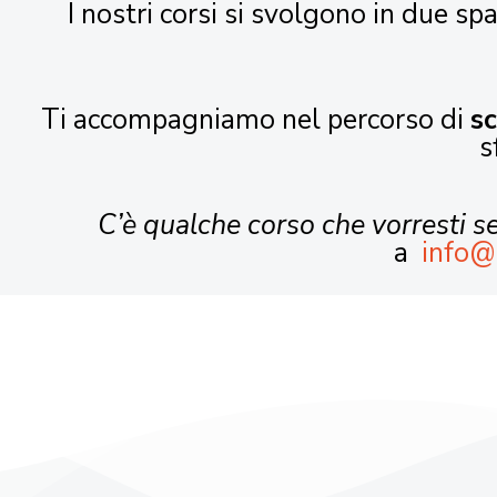
I nostri corsi si svolgono in due spa
Ti accompagniamo nel percorso di
s
s
C’è qualche corso che vorresti 
a
info@