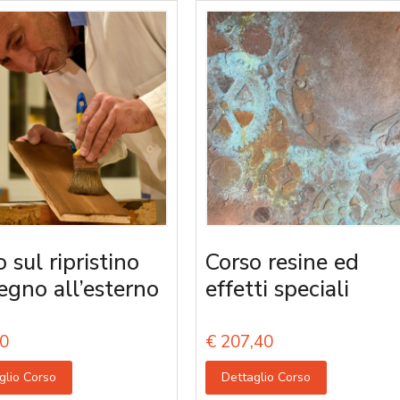
 sul ripristino
Corso resine ed
legno all’esterno
effetti speciali
0
€
207,40
glio Corso
Dettaglio Corso