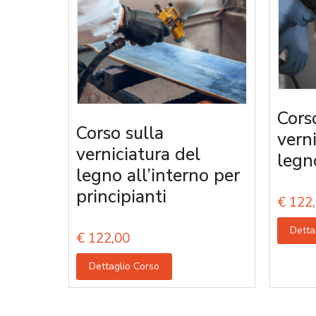
Cors
Corso sulla
vern
verniciatura del
legn
legno all’interno per
principianti
€
122,
Detta
€
122,00
Dettaglio Corso