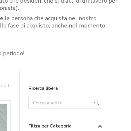
ato che desideri, che si tratti di un lavoro per
onista
).
re
la persona che acquista nel nostro
ella fase di acquisto, anche nel momento
o periodo!
ultati
Ricerca libera
Filtra per Categoria