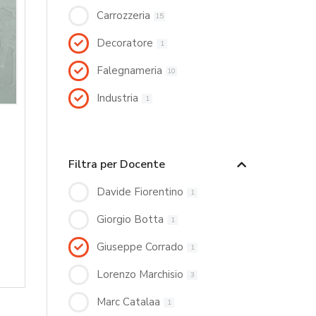
Carrozzeria
15
Decoratore
1
Falegnameria
10
Industria
1
Filtra per Docente
Davide Fiorentino
1
Giorgio Botta
1
Giuseppe Corrado
1
Lorenzo Marchisio
3
Marc Catalaa
1