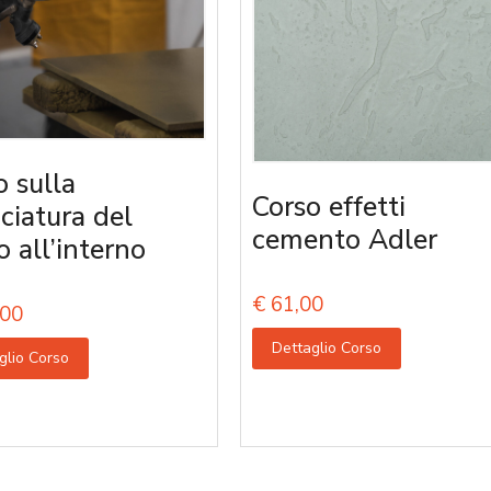
o sulla
Corso effetti
iciatura del
cemento Adler
o all’interno
€
61,00
00
Dettaglio Corso
glio Corso