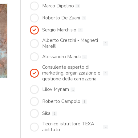
Marco Dipelino
3
Roberto De Zuani
1
Sergio Marchisio
6
Alberto Crezzini - Magneti
1
Marelli
Alessandro Manuli
1
Consulente esperto di
marketing, organizzazione e
1
gestione della carrozzeria
Lilov Myriam
1
Roberto Campolo
1
Sika
1
Tecnico istruttore TEXA
1
abilitato