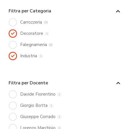
Filtra per Categoria
Carrozzeria
15
Decoratore
1
Falegnameria
10
Industria
1
Filtra per Docente
Davide Fiorentino
1
Giorgio Botta
1
Giuseppe Corrado
1
Lorenzo Marchisio
3