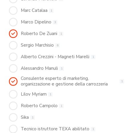
Marc Catalaa
1
Marco Dipelino
3
Roberto De Zuani
1
Sergio Marchisio
6
Alberto Crezzini - Magneti Marelli
1
Alessandro Manuli
1
Consulente esperto di marketing,
1
organizzazione e gestione della carrozzeria
Lilov Myriam
1
Roberto Campolo
1
Sika
1
Tecnico istruttore TEXA abilitato
1