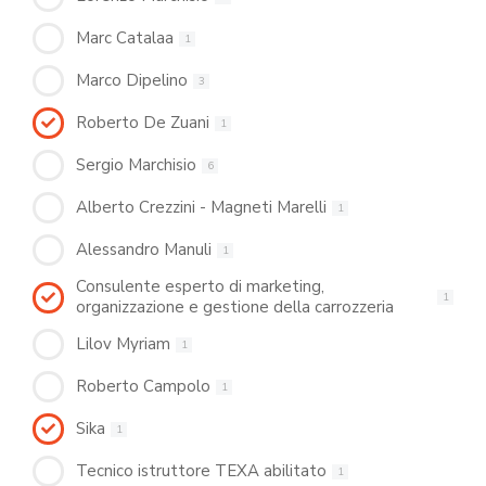
Marc Catalaa
1
Marco Dipelino
3
Roberto De Zuani
1
Sergio Marchisio
6
Alberto Crezzini - Magneti Marelli
1
Alessandro Manuli
1
Consulente esperto di marketing,
1
organizzazione e gestione della carrozzeria
Lilov Myriam
1
Roberto Campolo
1
Sika
1
Tecnico istruttore TEXA abilitato
1