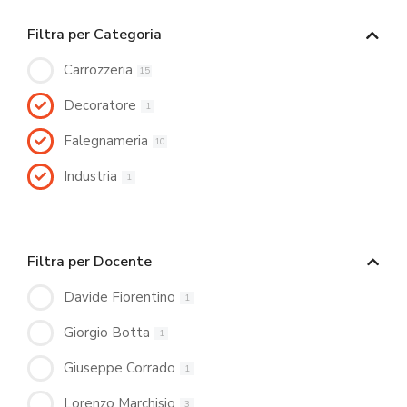
Filtra per Categoria
Carrozzeria
15
Decoratore
1
Falegnameria
10
Industria
1
Filtra per Docente
Davide Fiorentino
1
Giorgio Botta
1
Giuseppe Corrado
1
Lorenzo Marchisio
3