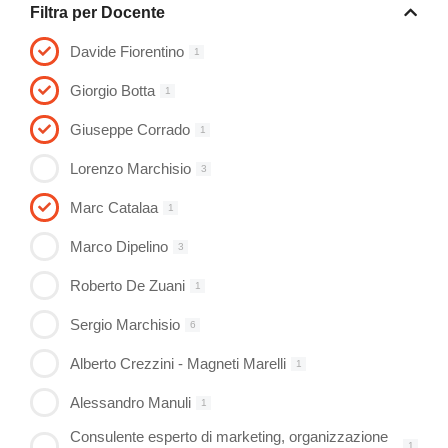
Filtra per Docente
Davide Fiorentino
1
Giorgio Botta
1
Giuseppe Corrado
1
Lorenzo Marchisio
3
Marc Catalaa
1
Marco Dipelino
3
Roberto De Zuani
1
Sergio Marchisio
6
Alberto Crezzini - Magneti Marelli
1
Alessandro Manuli
1
Consulente esperto di marketing, organizzazione
1