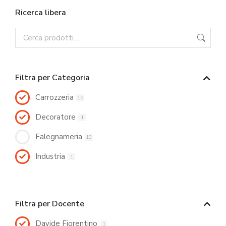
Ricerca libera
Filtra per Categoria
Carrozzeria
15
Decoratore
1
Falegnameria
10
Industria
1
Filtra per Docente
Davide Fiorentino
1