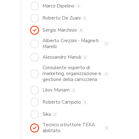
Marco Dipelino
3
Roberto De Zuani
1
Sergio Marchisio
6
Alberto Crezzini - Magneti
1
Marelli
Alessandro Manuli
1
Consulente esperto di
marketing, organizzazione e
1
gestione della carrozzeria
Lilov Myriam
1
Roberto Campolo
1
Sika
1
Tecnico istruttore TEXA
1
abilitato