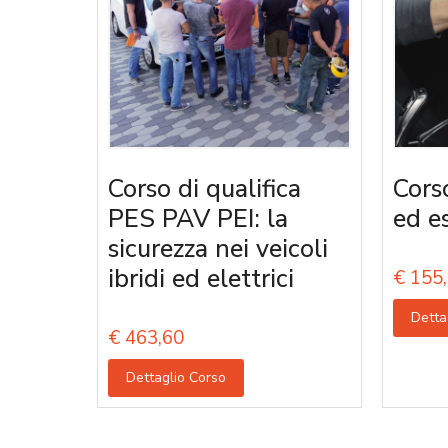
Corso di qualifica
Corso
PES PAV PEI: la
ed e
sicurezza nei veicoli
ibridi ed elettrici
€
155,
Detta
€
463,60
Dettaglio Corso