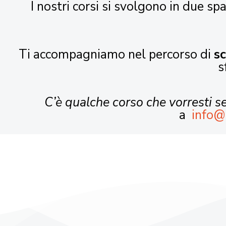
I nostri corsi si svolgono in due spa
Ti accompagniamo nel percorso di
s
s
C’è qualche corso che vorresti 
a
info@