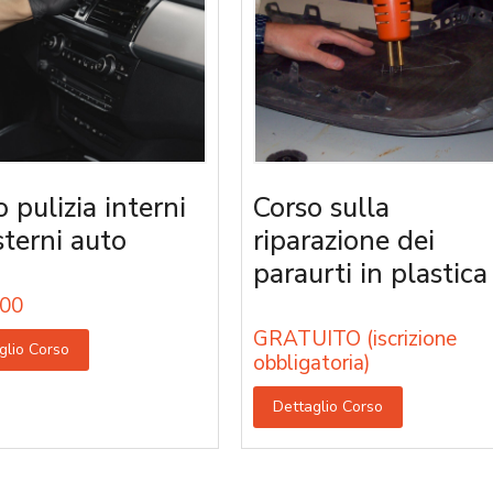
 pulizia interni
Corso sulla
sterni auto
riparazione dei
paraurti in plastica
00
GRATUITO (iscrizione
glio Corso
obbligatoria)
Dettaglio Corso