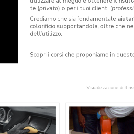
utilizzare al meglio e ottenere il risult
te (
privato
) o per i tuoi clienti (
professi
Crediamo che sia fondamentale
aiuta
colorificio supportandola, oltre che n
dell’utilizzo.
Scopri i corsi che proponiamo in quest
Visualizzazione di 4 ris