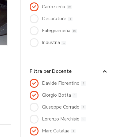
Carrozzeria
15
Decoratore
1
Falegnameria
10
Industria
1
Filtra per Docente
Davide Fiorentino
1
Giorgio Botta
1
Giuseppe Corrado
1
Lorenzo Marchisio
3
Marc Catalaa
1