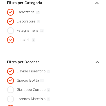
Filtra per Categoria
Carrozzeria
15
Decoratore
1
Falegnameria
10
Industria
1
Filtra per Docente
Davide Fiorentino
1
Giorgio Botta
1
Giuseppe Corrado
1
Lorenzo Marchisio
3