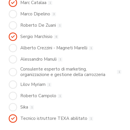
Marc Catalaa
1
Marco Dipelino
3
Roberto De Zuani
1
Sergio Marchisio
6
Alberto Crezzini - Magneti Marelli
1
Alessandro Manuli
1
Consulente esperto di marketing,
1
organizzazione e gestione della carrozzeria
Lilov Myriam
1
Roberto Campolo
1
Sika
1
Tecnico istruttore TEXA abilitato
1