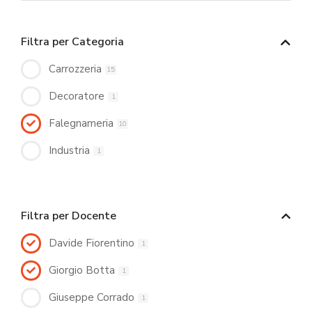
Filtra per Categoria
Carrozzeria
15
Decoratore
1
Falegnameria
10
Industria
1
Filtra per Docente
Davide Fiorentino
1
Giorgio Botta
1
Giuseppe Corrado
1