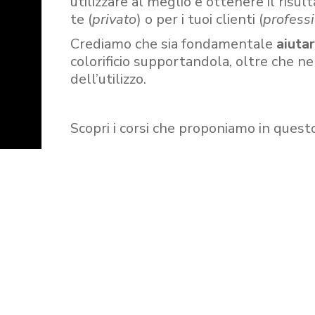
utilizzare al meglio e ottenere il risult
te (
privato
) o per i tuoi clienti (
professi
Crediamo che sia fondamentale
aiuta
colorificio supportandola, oltre che n
dell’utilizzo.
Scopri i corsi che proponiamo in quest