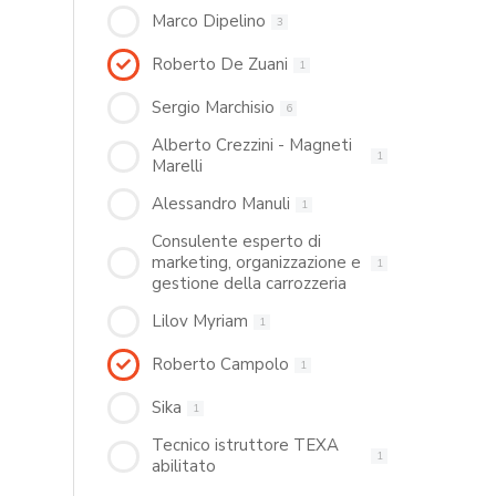
Marco Dipelino
3
Roberto De Zuani
1
Sergio Marchisio
6
Alberto Crezzini - Magneti
1
Marelli
Alessandro Manuli
1
Consulente esperto di
marketing, organizzazione e
1
gestione della carrozzeria
Lilov Myriam
1
Roberto Campolo
1
Sika
1
Tecnico istruttore TEXA
1
abilitato