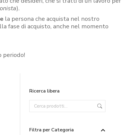
ato che desideri, che si tratti di un lavoro per
onista
).
re
la persona che acquista nel nostro
ella fase di acquisto, anche nel momento
o periodo!
Ricerca libera
Filtra per Categoria