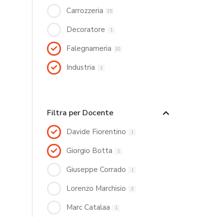
Carrozzeria
15
Decoratore
1
Falegnameria
10
Industria
1
Filtra per Docente
Davide Fiorentino
1
Giorgio Botta
1
Giuseppe Corrado
1
Lorenzo Marchisio
3
Marc Catalaa
1