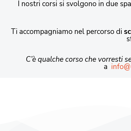
I nostri corsi si svolgono in due spa
Ti accompagniamo nel percorso di
s
s
C’è qualche corso che vorresti 
a
info@