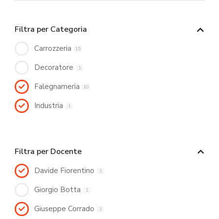
Filtra per Categoria
Carrozzeria
15
Decoratore
1
Falegnameria
10
Industria
1
Filtra per Docente
Davide Fiorentino
1
Giorgio Botta
1
Giuseppe Corrado
1