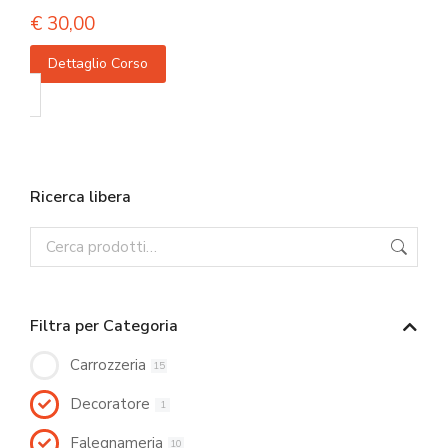
€
30,00
Dettaglio Corso
Ricerca libera
Filtra per Categoria
Carrozzeria
15
Decoratore
1
Falegnameria
10