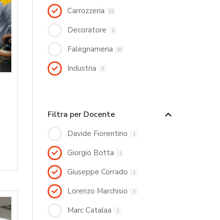
Carrozzeria
15
Decoratore
1
Falegnameria
10
Industria
1
Filtra per Docente
Davide Fiorentino
1
Giorgio Botta
1
Giuseppe Corrado
1
Lorenzo Marchisio
3
Marc Catalaa
1