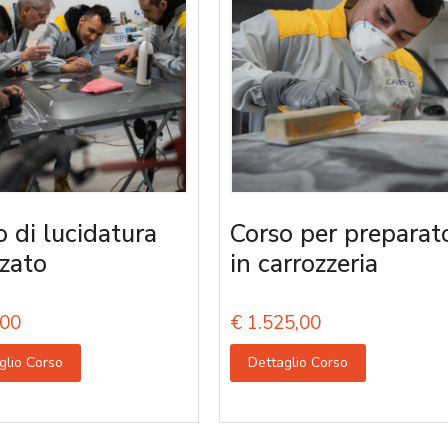
o di lucidatura
Corso per preparato
zato
in carrozzeria
00
€
1.525,00
glio Corso
Dettaglio Corso