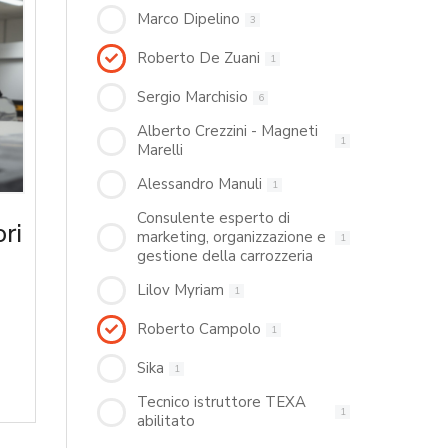
Marco Dipelino
3
Roberto De Zuani
1
Sergio Marchisio
6
Alberto Crezzini - Magneti
1
Marelli
Alessandro Manuli
1
Consulente esperto di
ri
marketing, organizzazione e
1
gestione della carrozzeria
Lilov Myriam
1
Roberto Campolo
1
Sika
1
Tecnico istruttore TEXA
1
abilitato