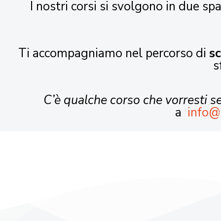
I nostri corsi si svolgono in due spa
Ti accompagniamo nel percorso di
s
s
C’è qualche corso che vorresti 
a
info@