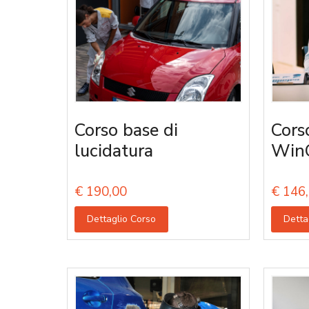
Corso base di
Cors
lucidatura
Win
€
190,00
€
146,
Dettaglio Corso
Detta