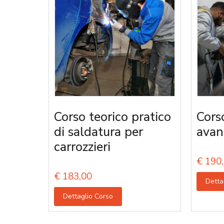
Corso teorico pratico
Cors
di saldatura per
avan
carrozzieri
€
190,
€
183,00
Detta
Dettaglio Corso