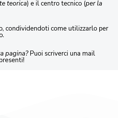
te teorica
) e il centro tecnico (
per la
o, condividendoti come utilizzarlo per
o.
ta pagina?
Puoi scriverci una mail
presenti!