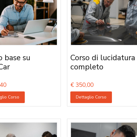
o base su
Corso di lucidatura
Car
completo
40
€
350,00
glio Corso
Dettaglio Corso