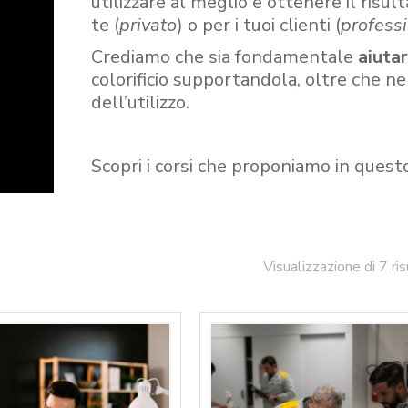
utilizzare al meglio e ottenere il risult
te (
privato
) o per i tuoi clienti (
professi
Crediamo che sia fondamentale
aiuta
colorificio supportandola, oltre che n
dell’utilizzo.
Scopri i corsi che proponiamo in quest
Visualizzazione di 7 ris