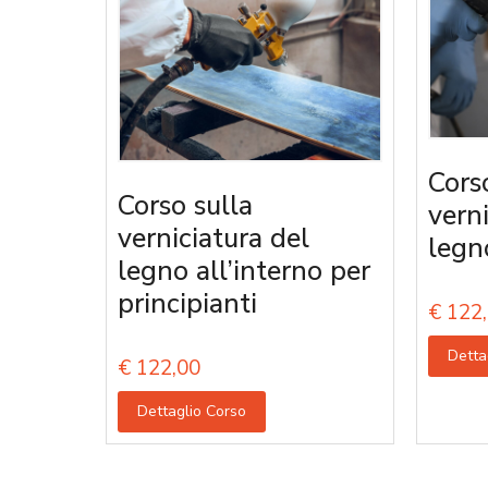
Cors
Corso sulla
vern
verniciatura del
legn
legno all’interno per
principianti
€
122,
Detta
€
122,00
Dettaglio Corso