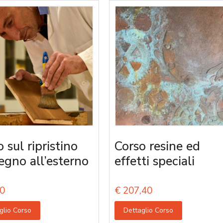
 sul ripristino
Corso resine ed
legno all’esterno
effetti speciali
0
€
207,40
glio Corso
Dettaglio Corso