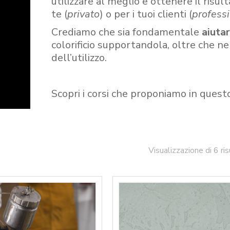
utilizzare al meglio e ottenere il risult
te (
privato
) o per i tuoi clienti (
professi
Crediamo che sia fondamentale
aiuta
colorificio supportandola, oltre che n
dell’utilizzo.
Scopri i corsi che proponiamo in quest
Visualizzazione di 6 ris