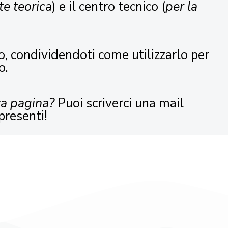
te teorica
) e il centro tecnico (
per la
o, condividendoti come utilizzarlo per
o.
ta pagina?
Puoi scriverci una mail
presenti!