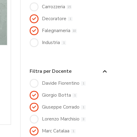
Carrozzeria
15
Decoratore
1
Falegnameria
10
Industria
1
Filtra per Docente
Davide Fiorentino
1
Giorgio Botta
1
Giuseppe Corrado
1
Lorenzo Marchisio
3
Marc Catalaa
1