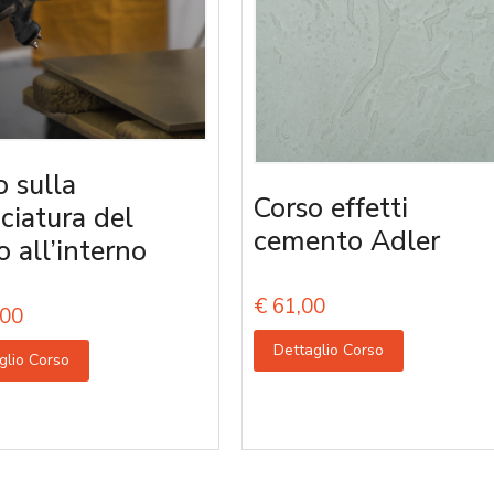
o sulla
Corso effetti
iciatura del
cemento Adler
o all’interno
€
61,00
00
Dettaglio Corso
glio Corso