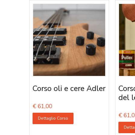
Corso oli e cere Adler
Corso
del 
€
61,00
€
61,0
Dettaglio Corso
Detta