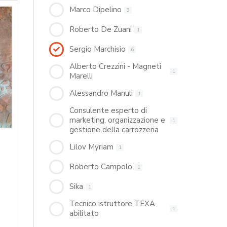
Marco Dipelino
3
Roberto De Zuani
1
Sergio Marchisio
6
Alberto Crezzini - Magneti
1
Marelli
Alessandro Manuli
1
Consulente esperto di
marketing, organizzazione e
1
gestione della carrozzeria
Lilov Myriam
1
Roberto Campolo
1
Sika
1
Tecnico istruttore TEXA
1
abilitato