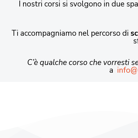
I nostri corsi si svolgono in due spa
Ti accompagniamo nel percorso di
s
s
C’è qualche corso che vorresti 
a
info@