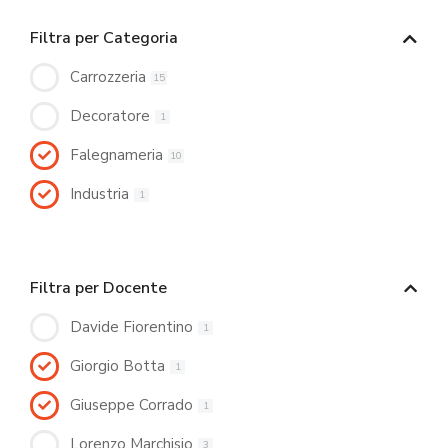
Filtra per Categoria
Carrozzeria
15
Decoratore
1
Falegnameria
10
Industria
1
Filtra per Docente
Davide Fiorentino
1
Giorgio Botta
1
Giuseppe Corrado
1
Lorenzo Marchisio
3