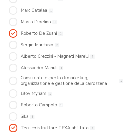
Marc Catalaa
1
Marco Dipelino
3
Roberto De Zuani
1
Sergio Marchisio
6
Alberto Crezzini - Magneti Marelli
1
Alessandro Manuli
1
Consulente esperto di marketing,
1
organizzazione e gestione della carrozzeria
Lilov Myriam
1
Roberto Campolo
1
Sika
1
Tecnico istruttore TEXA abilitato
1