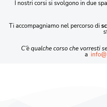
I nostri corsi si svolgono in due spa
Ti accompagniamo nel percorso di
s
s
C’è qualche corso che vorresti 
a
info@