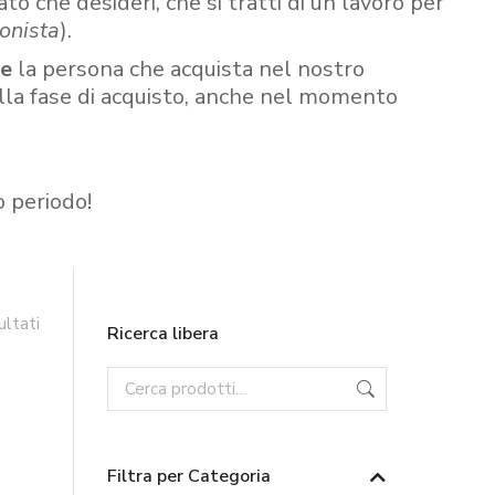
ato che desideri, che si tratti di un lavoro per
onista
).
re
la persona che acquista nel nostro
ella fase di acquisto, anche nel momento
o periodo!
ultati
Ricerca libera
Filtra per Categoria