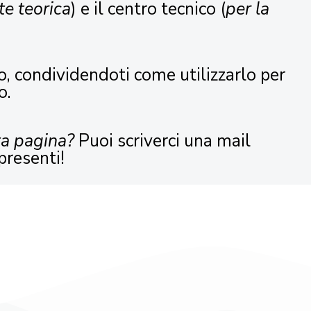
te teorica
) e il centro tecnico (
per la
o, condividendoti come utilizzarlo per
o.
ta pagina?
Puoi scriverci una mail
presenti!