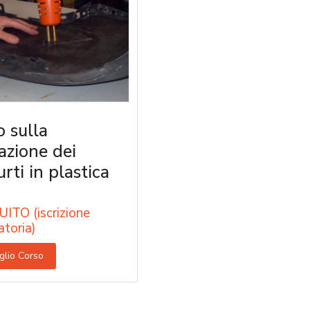
o sulla
razione dei
rti in plastica
ITO (iscrizione
atoria)
glio Corso