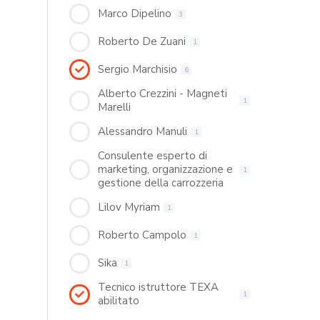
Marco Dipelino
3
Roberto De Zuani
1
Sergio Marchisio
6
Alberto Crezzini - Magneti
1
Marelli
Alessandro Manuli
1
Consulente esperto di
marketing, organizzazione e
1
gestione della carrozzeria
Lilov Myriam
1
Roberto Campolo
1
Sika
1
Tecnico istruttore TEXA
1
abilitato