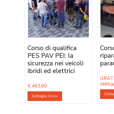
Corso di qualifica
Cors
PES PAV PEI: la
ripa
sicurezza nei veicoli
parau
ibridi ed elettrici
GRATU
obblig
€
463,60
Detta
Dettaglio Corso