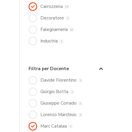
Carrozzeria
15
Decoratore
1
Falegnameria
10
Industria
1
Filtra per Docente
Davide Fiorentino
1
Giorgio Botta
1
Giuseppe Corrado
1
Lorenzo Marchisio
3
Marc Catalaa
1