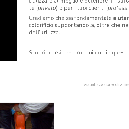
utilizzare al meglio e ottenere il risult
te (
privato
) o per i tuoi clienti (
professi
Crediamo che sia fondamentale
aiuta
colorificio supportandola, oltre che n
dell’utilizzo.
Scopri i corsi che proponiamo in quest
Visualizzazione di 2 ris