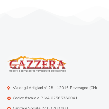
Via degli Artigiani n° 28 - 12016 Peveragno (CN)
Codice fiscale e P.IVA 02565380041
Capitale Sociale I.V. 80.700,00 €