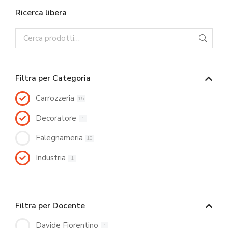
Ricerca libera
Filtra per Categoria
Carrozzeria
15
Decoratore
1
Falegnameria
10
Industria
1
Filtra per Docente
Davide Fiorentino
1