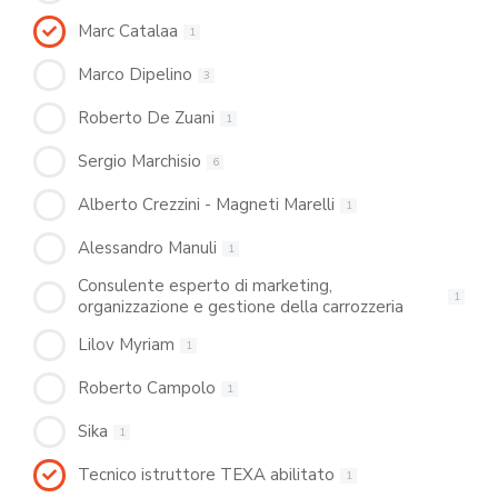
Marc Catalaa
1
Marco Dipelino
3
Roberto De Zuani
1
Sergio Marchisio
6
Alberto Crezzini - Magneti Marelli
1
Alessandro Manuli
1
Consulente esperto di marketing,
1
organizzazione e gestione della carrozzeria
Lilov Myriam
1
Roberto Campolo
1
Sika
1
Tecnico istruttore TEXA abilitato
1