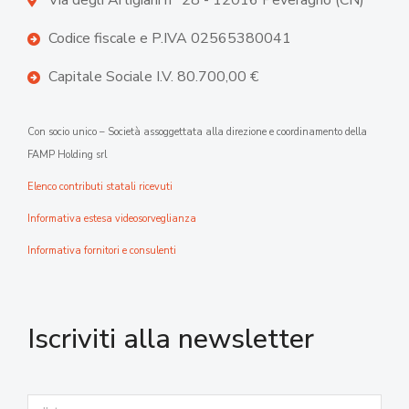
Via degli Artigiani n° 28 - 12016 Peveragno (CN)
Codice fiscale e P.IVA 02565380041
Capitale Sociale I.V. 80.700,00 €
Con socio unico – Società assoggettata alla direzione e coordinamento della
FAMP Holding srl
Elenco contributi statali ricevuti
Informativa estesa videosorveglianza
Informativa fornitori e consulenti
Iscriviti alla newsletter