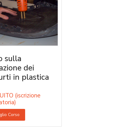
o sulla
razione dei
rti in plastica
ITO (iscrizione
atoria)
glio Corso