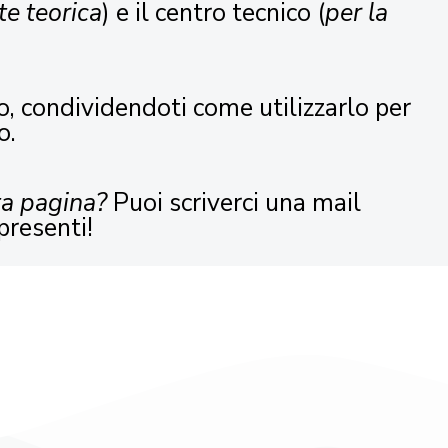
te teorica
) e il centro tecnico (
per la
o, condividendoti come utilizzarlo per
o.
ta pagina?
Puoi scriverci una mail
presenti!