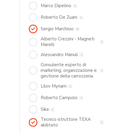
Marco Dipelino
3
Roberto De Zuani
1
Sergio Marchisio
6
Alberto Crezzini - Magneti
1
Marelli
Alessandro Manuli
1
Consulente esperto di
marketing, organizzazione e
1
gestione della carrozzeria
Lilov Myriam
1
Roberto Campolo
1
Sika
1
Tecnico istruttore TEXA
1
abilitato