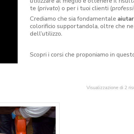
utilizzare al meglio e ottenere il risult
te (
privato
) o per i tuoi clienti (
professi
Crediamo che sia fondamentale
aiuta
colorificio supportandola, oltre che n
dell’utilizzo.
Scopri i corsi che proponiamo in quest
Visualizzazione di 2 ris