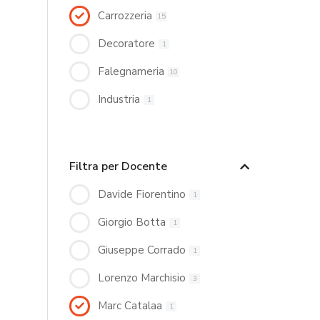
Carrozzeria
15
Decoratore
1
Falegnameria
10
Industria
1
Filtra per Docente
Davide Fiorentino
1
Giorgio Botta
1
Giuseppe Corrado
1
Lorenzo Marchisio
3
Marc Catalaa
1