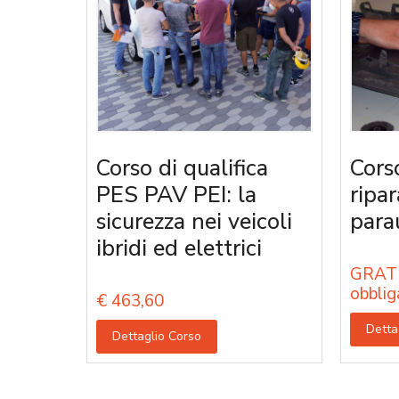
Corso di qualifica
Cors
PES PAV PEI: la
ripa
sicurezza nei veicoli
parau
ibridi ed elettrici
GRATU
obblig
€
463,60
Detta
Dettaglio Corso