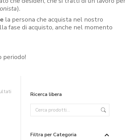
ato che desideri, che si tratti di un lavoro per
onista
).
re
la persona che acquista nel nostro
ella fase di acquisto, anche nel momento
o periodo!
ultati
Ricerca libera
Filtra per Categoria