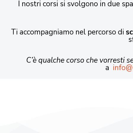
I nostri corsi si svolgono in due spa
Ti accompagniamo nel percorso di
s
s
C’è qualche corso che vorresti 
a
info@