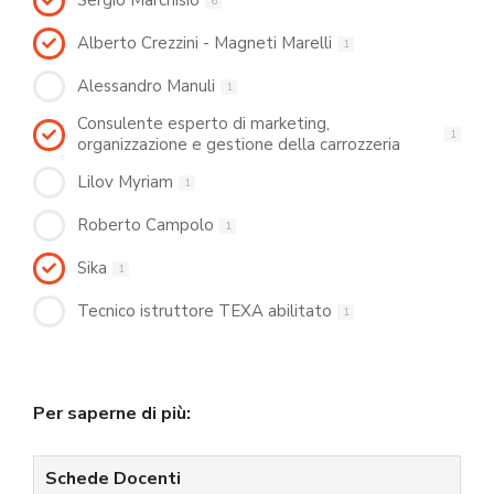
Sergio Marchisio
6
Alberto Crezzini - Magneti Marelli
1
Alessandro Manuli
1
Consulente esperto di marketing,
1
organizzazione e gestione della carrozzeria
Lilov Myriam
1
Roberto Campolo
1
Sika
1
Tecnico istruttore TEXA abilitato
1
Per saperne di più:
Schede Docenti