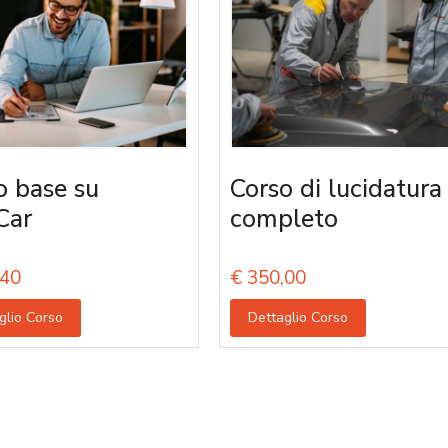
o base su
Corso di lucidatura
Car
completo
40
€
350,00
glio Corso
Dettaglio Corso