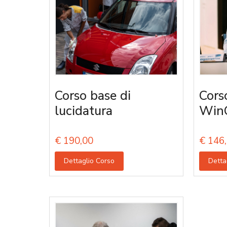
Corso base di
Cors
lucidatura
Win
€
190,00
€
146,
Dettaglio Corso
Detta