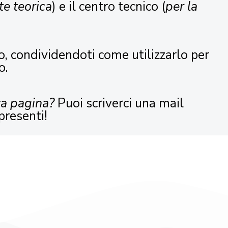
te teorica
) e il centro tecnico (
per la
o, condividendoti come utilizzarlo per
o.
ta pagina?
Puoi scriverci una mail
presenti!