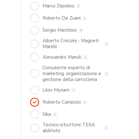
Marco Dipelino
3
Roberto De Zuani
1
Sergio Marchisio
6
Alberto Crezzini - Magneti
1
Marelli
Alessandro Manuli
1
Consulente esperto di
marketing, organizzazione e
1
gestione della carrozzeria
Lilov Myriam
1
Roberto Campolo
1
Sika
1
Tecnico istruttore TEXA
1
abilitato