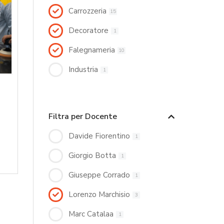
Carrozzeria
15
Decoratore
1
Falegnameria
10
Industria
1
Filtra per Docente
Davide Fiorentino
1
Giorgio Botta
1
Giuseppe Corrado
1
Lorenzo Marchisio
3
Marc Catalaa
1