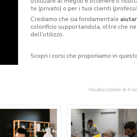
utilizzare al meglio e ottenere il risult
te (
privato
) o per i tuoi clienti (
professi
Crediamo che sia fondamentale
aiuta
colorificio supportandola, oltre che n
dell’utilizzo.
Scopri i corsi che proponiamo in quest
Visualizzazione di 4 ris