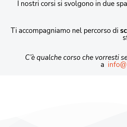
I nostri corsi si svolgono in due spa
Ti accompagniamo nel percorso di
s
s
C’è qualche corso che vorresti 
a
info@