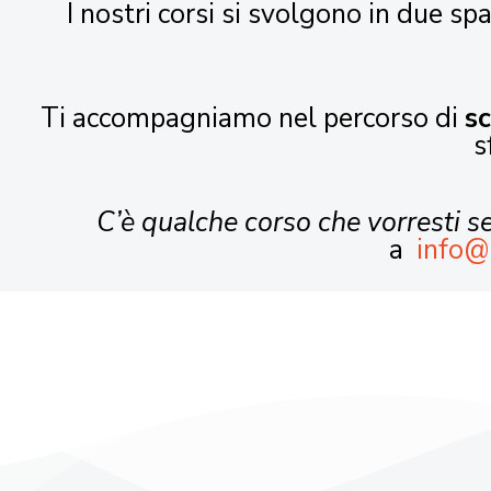
I nostri corsi si svolgono in due spa
Ti accompagniamo nel percorso di
s
s
C’è qualche corso che vorresti 
a
info@