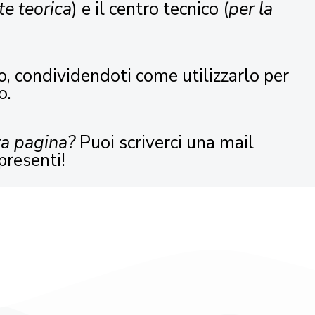
te teorica
) e il centro tecnico (
per la
o, condividendoti come utilizzarlo per
o.
ta pagina?
Puoi scriverci una mail
presenti!