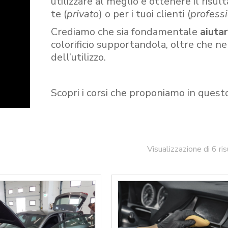
utilizzare al meglio e ottenere il risult
te (
privato
) o per i tuoi clienti (
professi
Crediamo che sia fondamentale
aiuta
colorificio supportandola, oltre che n
dell’utilizzo.
Scopri i corsi che proponiamo in quest
Visualizzazione di 6 ris