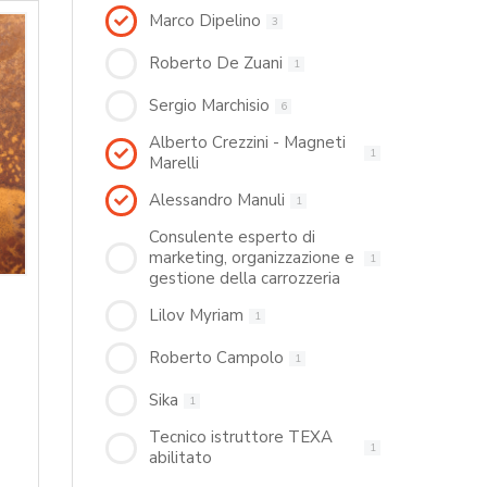
Marco Dipelino
3
Roberto De Zuani
1
Sergio Marchisio
6
Alberto Crezzini - Magneti
1
Marelli
Alessandro Manuli
1
Consulente esperto di
marketing, organizzazione e
1
gestione della carrozzeria
Lilov Myriam
1
Roberto Campolo
1
Sika
1
Tecnico istruttore TEXA
1
abilitato