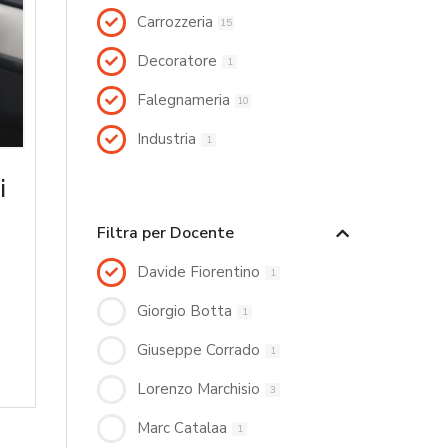
Carrozzeria
15
Decoratore
1
Falegnameria
10
Industria
1
i
Filtra per Docente
Davide Fiorentino
1
Giorgio Botta
1
Giuseppe Corrado
1
Lorenzo Marchisio
3
Marc Catalaa
1