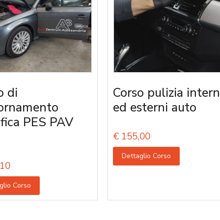
o di
Corso pulizia intern
ornamento
ed esterni auto
ifica PES PAV
€
155,00
Dettaglio Corso
10
glio Corso