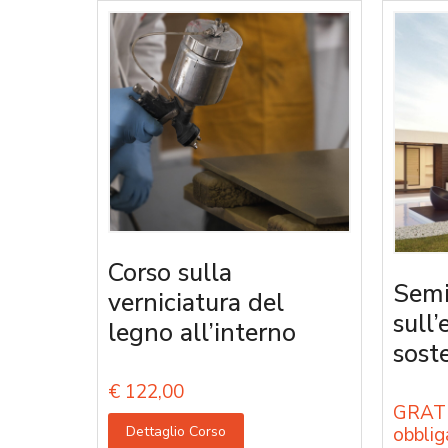
Corso sulla
Semi
verniciatura del
sull’
legno all’interno
sost
€
122,00
GRATU
Dettaglio Corso
obblig