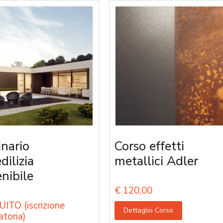
nario
Corso effetti
edilizia
metallici Adler
enibile
€
120,00
ITO (iscrizione
Dettaglio Corso
atoria)