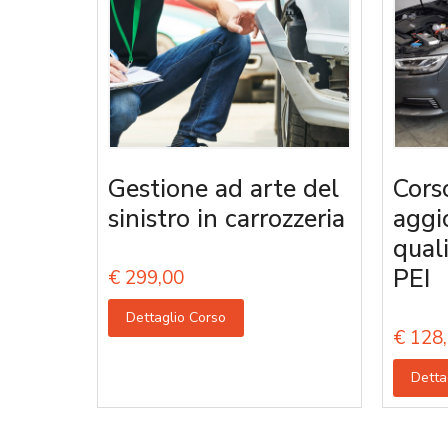
Gestione ad arte del
Cors
sinistro in carrozzeria
aggi
qual
PEI
€
299,00
Dettaglio Corso
€
128,
Detta