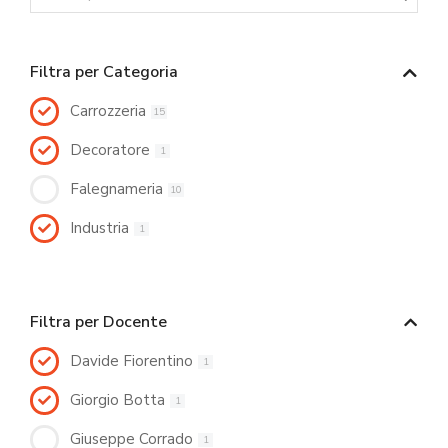
Filtra per Categoria
Carrozzeria
15
Decoratore
1
Falegnameria
10
Industria
1
Filtra per Docente
Davide Fiorentino
1
Giorgio Botta
1
Giuseppe Corrado
1