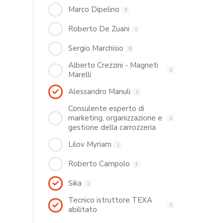
Marco Dipelino
3
Roberto De Zuani
1
Sergio Marchisio
6
Alberto Crezzini - Magneti
1
Marelli
Alessandro Manuli
1
Consulente esperto di
marketing, organizzazione e
1
gestione della carrozzeria
Lilov Myriam
1
Roberto Campolo
1
Sika
1
Tecnico istruttore TEXA
1
abilitato