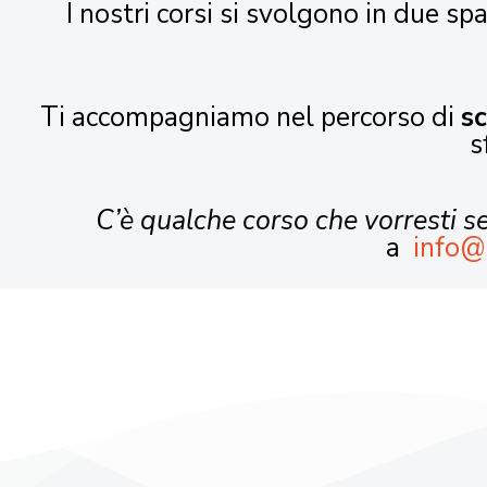
I nostri corsi si svolgono in due spa
Ti accompagniamo nel percorso di
s
s
C’è qualche corso che vorresti 
a
info@