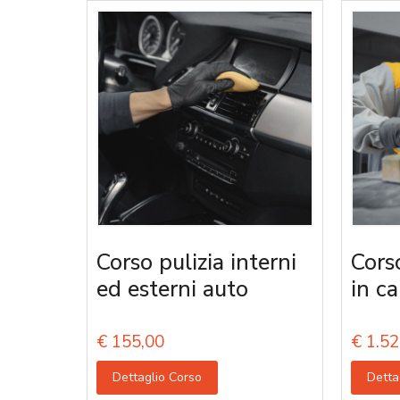
Corso pulizia interni
Cors
ed esterni auto
in ca
€
155,00
€
1.52
Dettaglio Corso
Detta