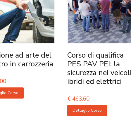
ione ad arte del
Corso di qualifica
tro in carrozzeria
PES PAV PEI: la
sicurezza nei veicol
ibridi ed elettrici
00
glio Corso
€
463,60
Dettaglio Corso