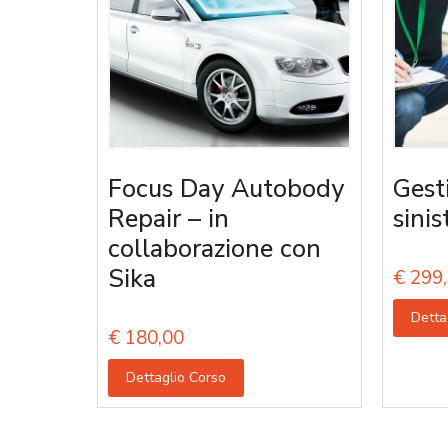
Focus Day Autobody
Gest
Repair – in
sinis
collaborazione con
Sika
€
299,
Detta
€
180,00
Dettaglio Corso