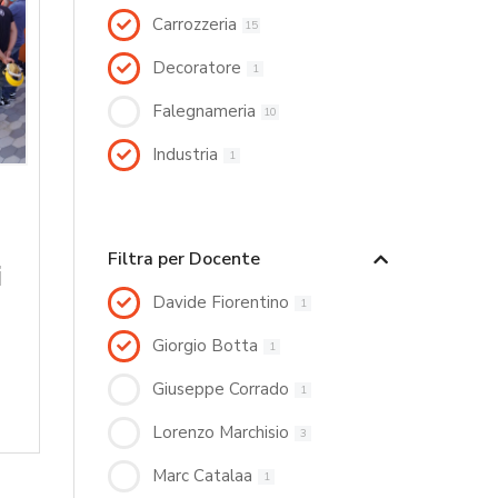
Carrozzeria
15
Decoratore
1
Falegnameria
10
Industria
1
Filtra per Docente
i
Davide Fiorentino
1
Giorgio Botta
1
Giuseppe Corrado
1
Lorenzo Marchisio
3
Marc Catalaa
1