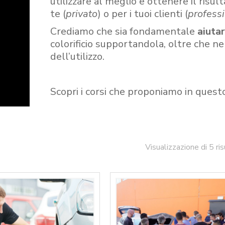
utilizzare al meglio e ottenere il risult
te (
privato
) o per i tuoi clienti (
professi
Crediamo che sia fondamentale
aiuta
colorificio supportandola, oltre che n
dell’utilizzo.
Scopri i corsi che proponiamo in quest
Visualizzazione di 5 ris