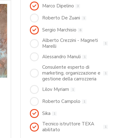
Marco Dipelino
3
Roberto De Zuani
1
Sergio Marchisio
6
Alberto Crezzini - Magneti
1
Marelli
Alessandro Manuli
1
Consulente esperto di
marketing, organizzazione e
1
gestione della carrozzeria
Lilov Myriam
1
Roberto Campolo
1
Sika
1
Tecnico istruttore TEXA
1
abilitato