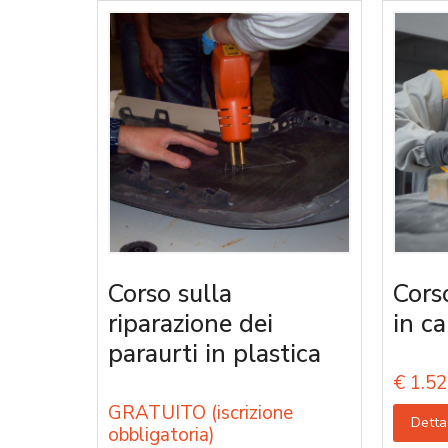
Corso sulla
Cors
riparazione dei
in ca
paraurti in plastica
€
1.52
GRATUITO (iscrizione
Detta
obbligatoria)