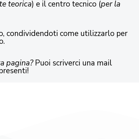
te teorica
) e il centro tecnico (
per la
o, condividendoti come utilizzarlo per
o.
ta pagina?
Puoi scriverci una mail
presenti!