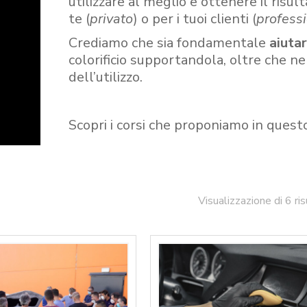
utilizzare al meglio e ottenere il risult
te (
privato
) o per i tuoi clienti (
professi
Crediamo che sia fondamentale
aiuta
colorificio supportandola, oltre che n
dell’utilizzo.
Scopri i corsi che proponiamo in quest
Visualizzazione di 6 ris