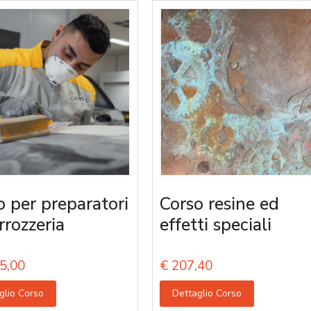
o per preparatori
Corso resine ed
rrozzeria
effetti speciali
5,00
€
207,40
glio Corso
Dettaglio Corso