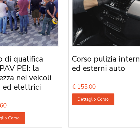
 di qualifica
Corso pulizia intern
PAV PEI: la
ed esterni auto
ezza nei veicoli
i ed elettrici
€
155,00
Dettaglio Corso
60
glio Corso