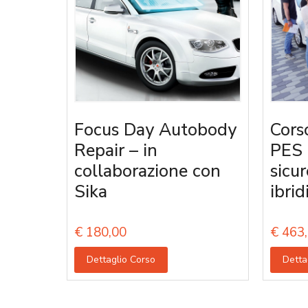
Focus Day Autobody
Corso
Repair – in
PES 
collaborazione con
sicur
Sika
ibrid
€
180,00
€
463,
Dettaglio Corso
Detta