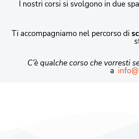
I nostri corsi si svolgono in due spa
Ti accompagniamo nel percorso di
s
s
C’è qualche corso che vorresti 
a
info@