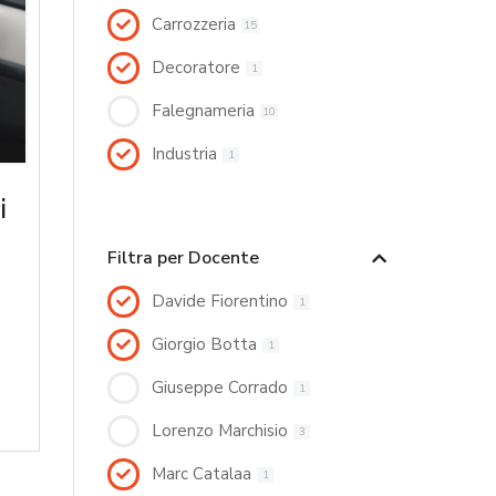
Carrozzeria
15
Decoratore
1
Falegnameria
10
Industria
1
i
Filtra per Docente
Davide Fiorentino
1
Giorgio Botta
1
Giuseppe Corrado
1
Lorenzo Marchisio
3
Marc Catalaa
1