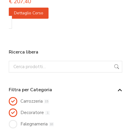
€
207,40
Dettaglio Corso
Ricerca libera
Filtra per Categoria
Carrozzeria
15
Decoratore
1
Falegnameria
10