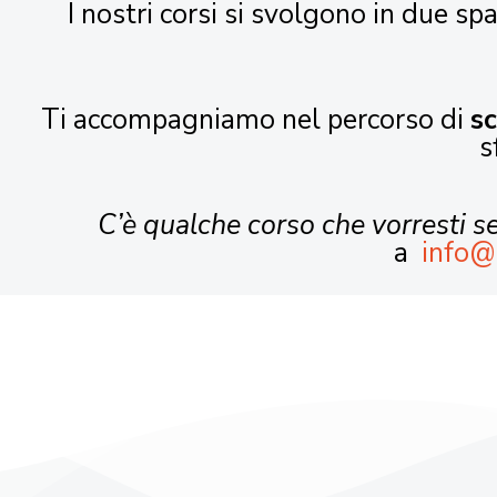
I nostri corsi si svolgono in due spa
Ti accompagniamo nel percorso di
s
s
C’è qualche corso che vorresti 
a
info@