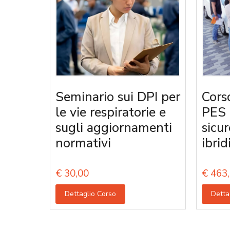
Seminario sui DPI per
Corso
le vie respiratorie e
PES 
sugli aggiornamenti
sicur
normativi
ibrid
€
30,00
€
463,
Dettaglio Corso
Detta