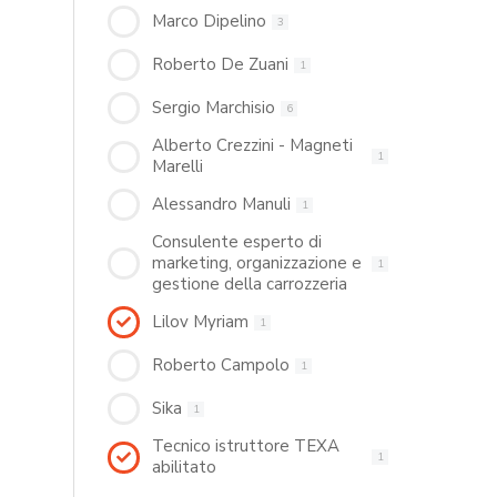
Marco Dipelino
3
Roberto De Zuani
1
Sergio Marchisio
6
Alberto Crezzini - Magneti
1
Marelli
Alessandro Manuli
1
Consulente esperto di
marketing, organizzazione e
1
gestione della carrozzeria
Lilov Myriam
1
Roberto Campolo
1
Sika
1
Tecnico istruttore TEXA
1
abilitato