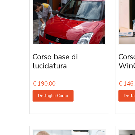
Corso base di
Cors
lucidatura
Win
€
190,00
€
146,
Dettaglio Corso
Detta