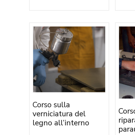
Corso sulla
Cors
verniciatura del
ripa
legno all’interno
parau