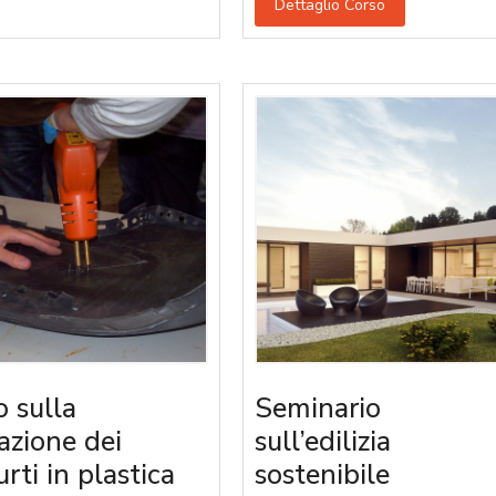
Dettaglio Corso
o sulla
Seminario
razione dei
sull’edilizia
rti in plastica
sostenibile