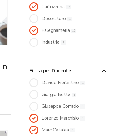
Carrozzeria
15
Decoratore
1
Falegnameria
10
Industria
1
 in
Filtra per Docente
Davide Fiorentino
1
Giorgio Botta
1
Giuseppe Corrado
1
Lorenzo Marchisio
3
Marc Catalaa
1