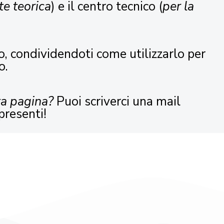
te teorica
) e il centro tecnico (
per la
o, condividendoti come utilizzarlo per
o.
ta pagina?
Puoi scriverci una mail
presenti!