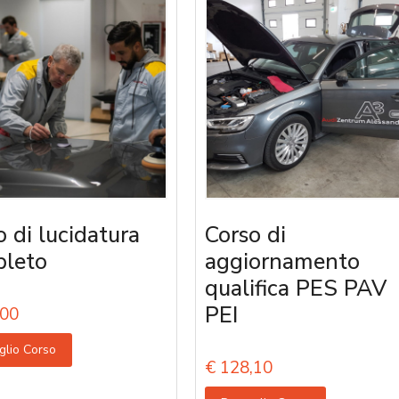
o di lucidatura
Corso di
leto
aggiornamento
qualifica PES PAV
PEI
00
glio Corso
€
128,10