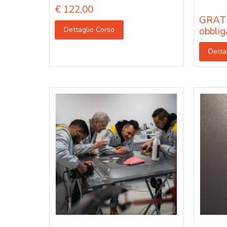
€
122,00
GRATU
Dettaglio Corso
obblig
Detta