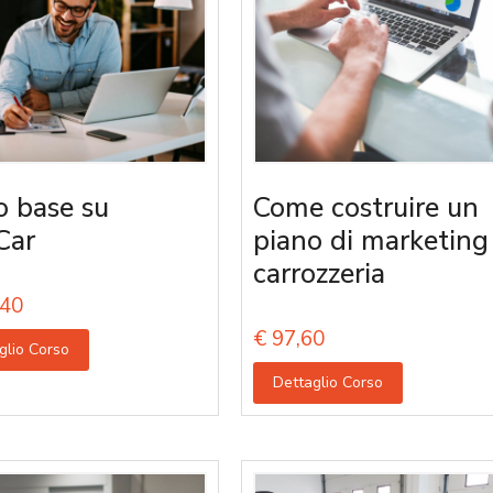
o base su
Come costruire un
Car
piano di marketing
carrozzeria
40
€
97,60
glio Corso
Dettaglio Corso