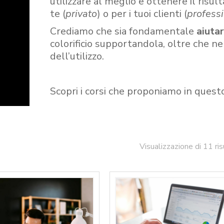
utilizzare al meglio e ottenere il risult
te (
privato
) o per i tuoi clienti (
professi
Crediamo che sia fondamentale
aiuta
colorificio supportandola, oltre che n
dell’utilizzo.
Scopri i corsi che proponiamo in quest
Visualizzazione di 11 ris