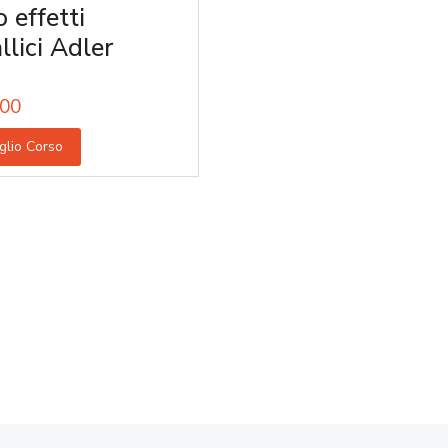
 effetti
llici Adler
00
glio Corso