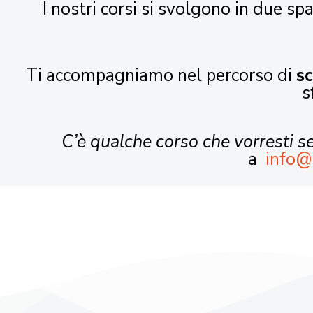
I nostri corsi si svolgono in due spa
Ti accompagniamo nel percorso di
s
s
C’è qualche corso che vorresti 
a
info@