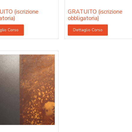
ITO (iscrizione
GRATUITO (iscrizione
atoria)
obbligatoria)
glio Corso
Dettaglio Corso