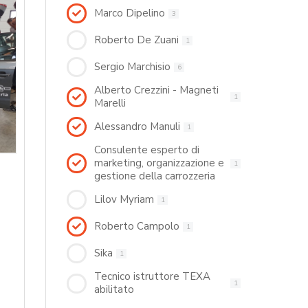
Marco Dipelino
3
Roberto De Zuani
1
Sergio Marchisio
6
Alberto Crezzini - Magneti
1
Marelli
Alessandro Manuli
1
Consulente esperto di
marketing, organizzazione e
1
gestione della carrozzeria
Lilov Myriam
1
Roberto Campolo
1
Sika
1
Tecnico istruttore TEXA
1
abilitato