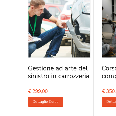
Gestione ad arte del
Cors
sinistro in carrozzeria
comp
€
299,00
€
350,
Dettaglio Corso
Detta