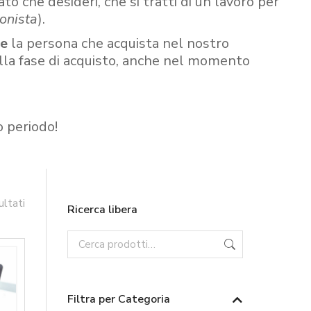
ato che desideri, che si tratti di un lavoro per
onista
).
re
la persona che acquista nel nostro
ella fase di acquisto, anche nel momento
o periodo!
ultati
Ricerca libera
Filtra per Categoria